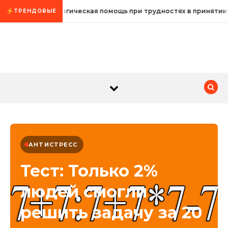
Промотать к содержимому
Психологическая помощь при трудностях в принятии
ТРЕНДОВЫЕ
АНТИСТРЕСС
Тест: Только 2%
людей смогли
решить задачу за 20