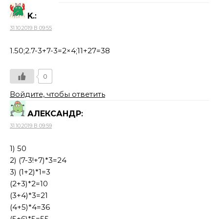
K.
:
31.10.2019 В 09:55
1.50;2.7-3+7-3=2×4;11+27=38
0
Войдите, чтобы ответить
АЛЕКСАНДР
:
31.10.2019 В 09:59
1) 50
2) (7-3!+7)*3=24
3) (1+2)*1=3
(2+3)*2=10
(3+4)*3=21
(4+5)*4=36
(5+6)*5=55