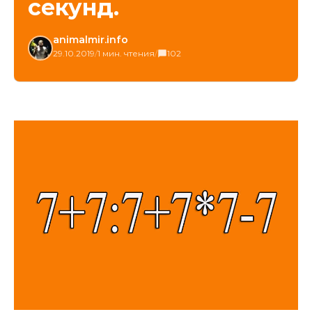
секунд.
animalmir.info
29.10.2019
/
1 мин. чтения
/
102