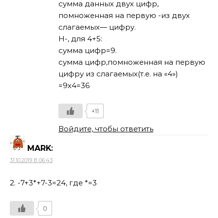
сумма данных двух цифр,
помноженная на первую -из двух
слагаемых— цифру.
Н-, для 4+5:
сумма цифр=9.
сумма цифр,помноженная на первую
цифру из слагаемых(т.е. на «4»)
=9х4=36
+11
Войдите, чтобы ответить
MARK
:
31.10.2019 В 06:43
2. -7+3*+7-3=24, где *=3
0