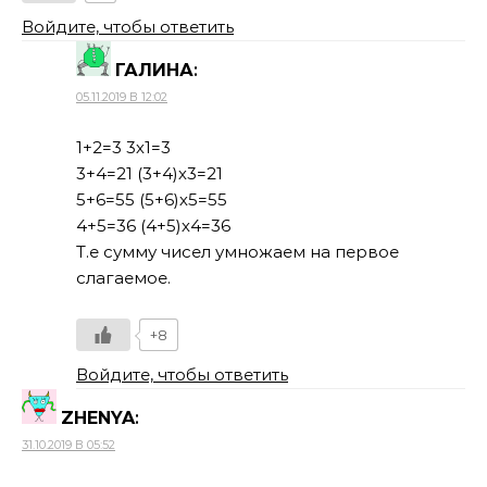
Войдите, чтобы ответить
ГАЛИНА
:
05.11.2019 В 12:02
1+2=3 3х1=3
3+4=21 (3+4)х3=21
5+6=55 (5+6)х5=55
4+5=36 (4+5)х4=36
Т.е сумму чисел умножаем на первое
слагаемое.
+8
Войдите, чтобы ответить
ZHENYA
:
31.10.2019 В 05:52