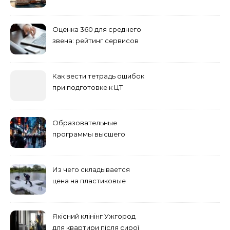
Сибирь
Оценка 360 для среднего
звена: рейтинг сервисов
2026
Как вести тетрадь ошибок
при подготовке к ЦТ
Образовательные
программы высшего
учебного заведения
Из чего складывается
цена на пластиковые
понтоны для причала:
основные факторы
Якісний клінінг Ужгород
для квартири після сирої