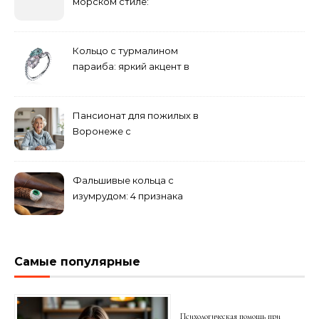
морском стиле:
бюджетные и яркие
решения
Кольцо с турмалином
параиба: яркий акцент в
вашем гардеробе
Пансионат для пожилых в
Воронеже с
медперсоналом
Фальшивые кольца с
изумрудом: 4 признака
подделки на рынке
Самые популярные
Психологическая помощь при