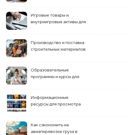
антикризисному
управлению
Игровые товары и
внутриигровые активы для
World of Tanks: подборка
предложений и варианты
приобретения
Производство и поставка
строительных материалов
и конструкций
Образовательные
программы и курсы для
взрослых специалистов
Информационные
ресурсы для просмотра
кино навигация, поиск и
полезные инструменты
Как сэкономить на
авиаперевозке груза в