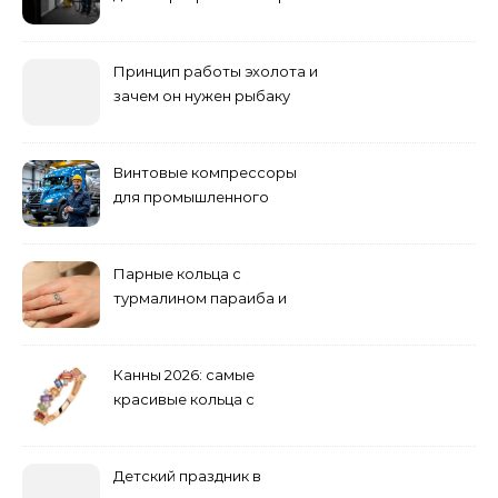
погоди: бруд у коридорі,
пил і запах вологи
Принцип работы эхолота и
зачем он нужен рыбаку
Винтовые компрессоры
для промышленного
оборудования и
инженерии
Парные кольца с
турмалином параиба и
обручальные: как носить
Канны 2026: самые
красивые кольца с
сапфиром на красной
дорожке
Детский праздник в