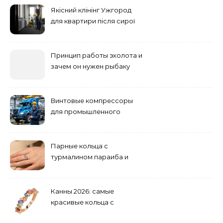
Якісний клінінг Ужгород
для квартири після сирої
погоди: бруд у коридорі,
пил і запах вологи
Принцип работы эхолота и
зачем он нужен рыбаку
Винтовые компрессоры
для промышленного
оборудования и
инженерии
Парные кольца с
турмалином параиба и
обручальные: как носить
Канны 2026: самые
красивые кольца с
сапфиром на красной