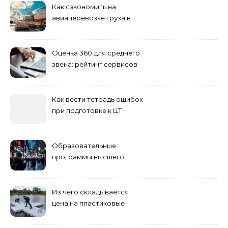
Как сэкономить на
авиаперевозке груза в
Сибирь
Оценка 360 для среднего
звена: рейтинг сервисов
2026
Как вести тетрадь ошибок
при подготовке к ЦТ
Образовательные
программы высшего
учебного заведения
Из чего складывается
цена на пластиковые
понтоны для причала:
основные факторы