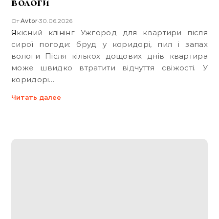
вологи
От
Avtor
30.06.2026
•
Якісний клінінг Ужгород для квартири після
сирої погоди: бруд у коридорі, пил і запах
вологи Після кількох дощових днів квартира
може швидко втратити відчуття свіжості. У
коридорі…
Читать далее