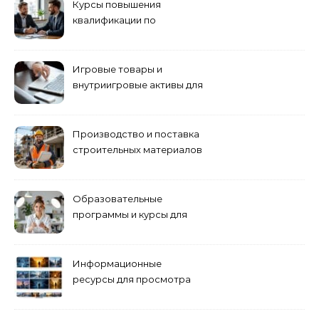
Курсы повышения
квалификации по
антикризисному
управлению
Игровые товары и
внутриигровые активы для
World of Tanks: подборка
предложений и варианты
приобретения
Производство и поставка
строительных материалов
и конструкций
Образовательные
программы и курсы для
взрослых специалистов
Информационные
ресурсы для просмотра
кино навигация, поиск и
полезные инструменты