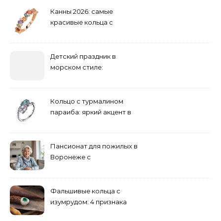
Канны 2026: самые
красивые кольца с
сапфиром на красной
дорожке
Детский праздник в
морском стиле:
бюджетные и яркие
решения
Кольцо с турмалином
параиба: яркий акцент в
вашем гардеробе
Пансионат для пожилых в
Воронеже с
медперсоналом
Фальшивые кольца с
изумрудом: 4 признака
подделки на рынке