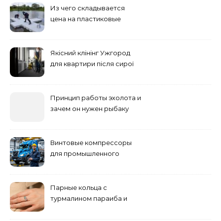
Из чего складывается
цена на пластиковые
понтоны для причала:
основные факторы
Якісний клінінг Ужгород
для квартири після сирої
погоди: бруд у коридорі,
пил і запах вологи
Принцип работы эхолота и
зачем он нужен рыбаку
Винтовые компрессоры
для промышленного
оборудования и
инженерии
Парные кольца с
турмалином параиба и
обручальные: как носить