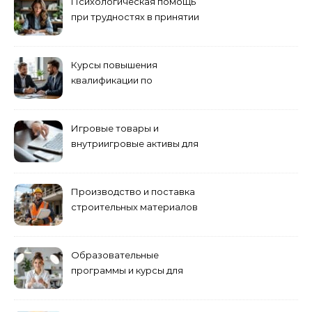
Психологическая помощь
при трудностях в принятии
решений
Курсы повышения
квалификации по
антикризисному
управлению
Игровые товары и
внутриигровые активы для
World of Tanks: подборка
предложений и варианты
приобретения
Производство и поставка
строительных материалов
и конструкций
Образовательные
программы и курсы для
взрослых специалистов