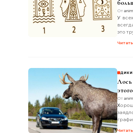
боль
От
anim
У всех нас есть какая-то особенная слабость, мы чувствуем, что
всегд
это тр
Читать
ДИКИ
Лось
этого
От
anim
Хорошая погода позволяла поехать с ночёвкой на рыбалку
заядл
график
Читать