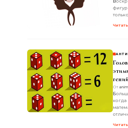
Воскресшие зомби стали одной из самых известных и страшных
фигур
тольк
Читать
АНТИ
Голов
этим
гений
От
anim
Большинству людей нравятся загадки и головоломки, даже
когда
матем
отлич
Читать