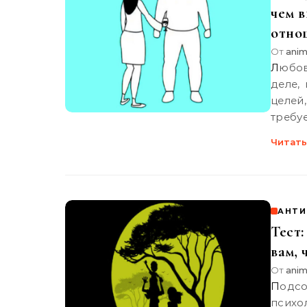
чем в
отно
От
anim
Любовь — одна из великих побуждений человека. На самом
деле,
целей
требу
Читать
АНТИ
Тест:
вам, 
От
anim
Подсознание относится к старому термину, используемому в
психо