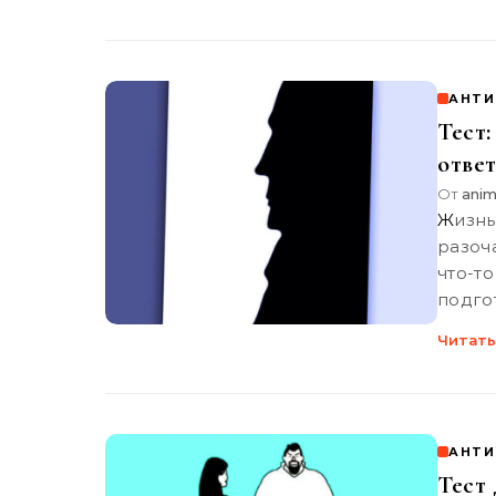
АНТИ
Тест
ответ
От
anim
Жизнь всегда прекрасна. Иногда мы теряем уверенность, мы
разоч
что-т
подго
Читать
АНТИ
Тест 