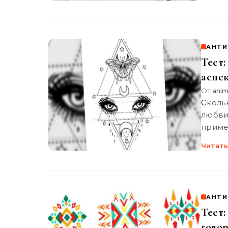
АНТИ
Тест:
аспек
От
anim
Сколько раз мы задаемся о вопросе, что случится с нами в
любви
приме
Читать
АНТИ
Тест:
говор