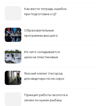
Как вести тетрадь ошибок
при подготовке к ЦТ
Образовательные
программы высшего
учебного заведения
Из чего складывается
цена на пластиковые
понтоны для причала:
основные факторы
Якісний клінінг Ужгород
для квартири після сирої
погоди: бруд у коридорі,
пил і запах вологи
Принцип работы эхолота и
зачем он нужен рыбаку