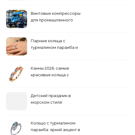
Винтовые компрессоры
для промышленного
оборудования и
инженерии
Парные кольца с
турмалином параиба и
обручальные: как носить
Канны 2026: самые
красивые кольца с
сапфиром на красной
дорожке
Детский праздник в
морском стиле:
бюджетные и яркие
решения
Кольцо с турмалином
параиба: яркий акцент в