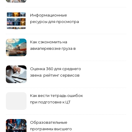
взрослых специалистов
Информационные
ресурсы для просмотра
кино навигация, поиск и
полезные инструменты
Как сэкономить на
авиаперевозке груза в
Сибирь
Оценка 360 для среднего
звена: рейтинг сервисов
2026
Как вести тетрадь ошибок
при подготовке к ЦТ
Образовательные
программы высшего