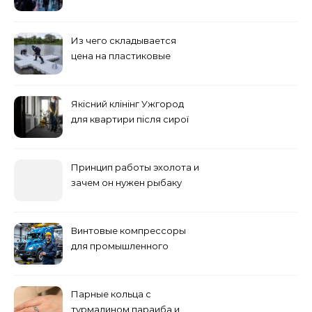
учебного заведения
Из чего складывается
цена на пластиковые
понтоны для причала:
основные факторы
Якісний клінінг Ужгород
для квартири після сирої
погоди: бруд у коридорі,
пил і запах вологи
Принцип работы эхолота и
зачем он нужен рыбаку
Винтовые компрессоры
для промышленного
оборудования и
инженерии
Парные кольца с
турмалином параиба и