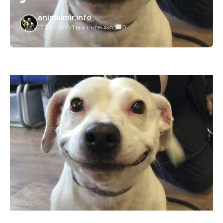
animalmir.info
17.04.2020
/
1 мин. чтения
/
0