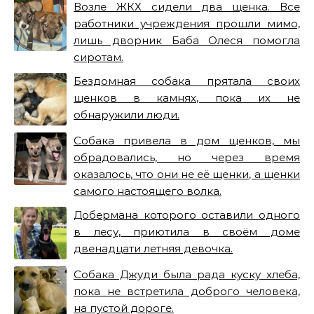
Возле ЖКХ сидели два щенка. Все
работники учреждения прошли мимо,
лишь дворник Баба Олеся помогла
сиротам.
Бездомная собака прятала своих
щенков в камнях, пока их не
обнаружили люди.
Собака привела в дом щенков, мы
обрадовались, но через время
оказалось, что они не её щенки, а щенки
самого настоящего волка.
Добермана которого оставили одного
в лесу, приютила в своём доме
двенадцати летняя девочка.
Собака Джуди была рада куску хлеба,
пока не встретила доброго человека,
на пустой дороге.