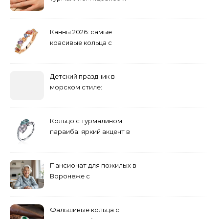
обручальные: как носить
Канны 2026: самые
красивые кольца с
сапфиром на красной
дорожке
Детский праздник в
морском стиле:
бюджетные и яркие
решения
Кольцо с турмалином
параиба: яркий акцент в
вашем гардеробе
Пансионат для пожилых в
Воронеже с
медперсоналом
Фальшивые кольца с