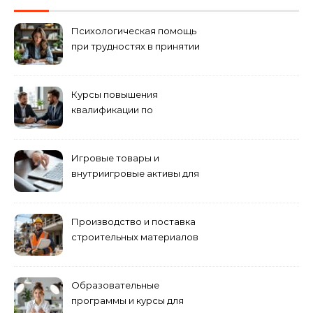
Психологическая помощь
при трудностях в принятии
решений
Курсы повышения
квалификации по
антикризисному
управлению
Игровые товары и
внутриигровые активы для
World of Tanks: подборка
предложений и варианты
приобретения
Производство и поставка
строительных материалов
и конструкций
Образовательные
программы и курсы для