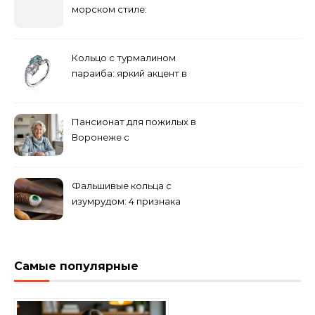
морском стиле:
бюджетные и яркие
решения
Кольцо с турмалином
параиба: яркий акцент в
вашем гардеробе
Пансионат для пожилых в
Воронеже с
медперсоналом
Фальшивые кольца с
изумрудом: 4 признака
подделки на рынке
Самые популярные