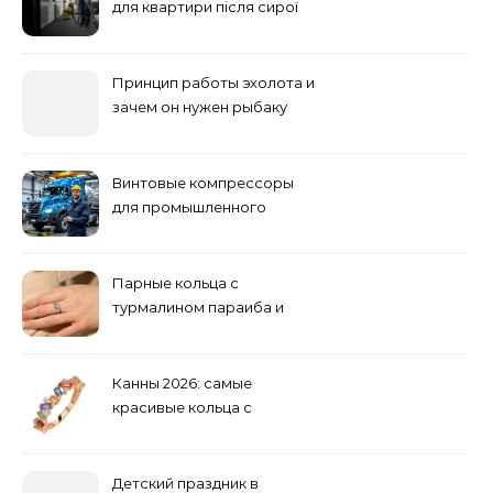
для квартири після сирої
погоди: бруд у коридорі,
пил і запах вологи
Принцип работы эхолота и
зачем он нужен рыбаку
Винтовые компрессоры
для промышленного
оборудования и
инженерии
Парные кольца с
турмалином параиба и
обручальные: как носить
Канны 2026: самые
красивые кольца с
сапфиром на красной
дорожке
Детский праздник в