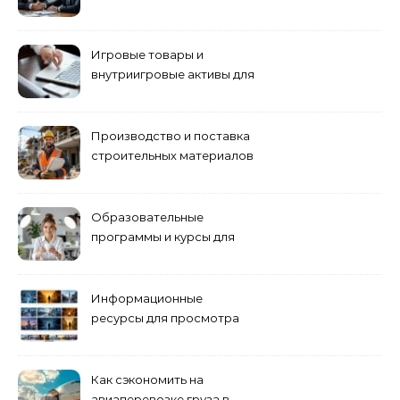
антикризисному
управлению
Игровые товары и
внутриигровые активы для
World of Tanks: подборка
предложений и варианты
приобретения
Производство и поставка
строительных материалов
и конструкций
Образовательные
программы и курсы для
взрослых специалистов
Информационные
ресурсы для просмотра
кино навигация, поиск и
полезные инструменты
Как сэкономить на
авиаперевозке груза в