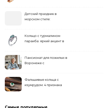
сапфиром на красной
дорожке
Детский праздник в
морском стиле:
бюджетные и яркие
решения
Кольцо с турмалином
параиба: яркий акцент в
вашем гардеробе
Пансионат для пожилых в
Воронеже с
медперсоналом
Фальшивые кольца с
изумрудом: 4 признака
подделки на рынке
Самые популярные