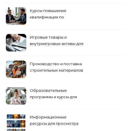
Курсы повышения
квалификации по
антикризисному
управлению
Игровые товары и
внутриигровые активы для
World of Tanks: подборка
предложений и варианты
приобретения
Производство и поставка
строительных материалов
и конструкций
Образовательные
программы и курсы для
взрослых специалистов
Информационные
ресурсы для просмотра
кино навигация, поиск и