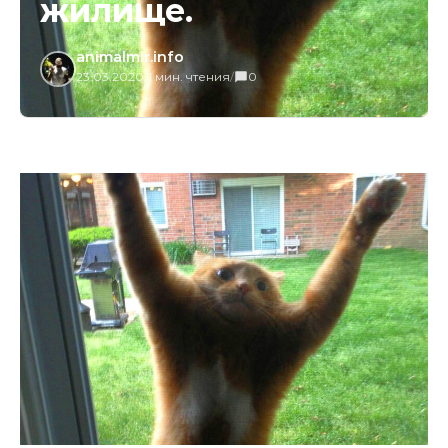
жилище.
animalmir.info
23.03.2020
/
1 мин. чтения
/
0