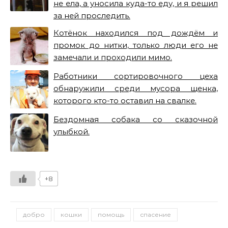
не ела, а уносила куда-то еду, и я решил
за ней проследить.
Котёнок находился под дождём и
промок до нитки, только люди его не
замечали и проходили мимо.
Работники сортировочного цеха
обнаружили среди мусора щенка,
которого кто-то оставил на свалке.
Бездомная собака со сказочной
улыбкой.
+8
добро
кошки
помощь
спасение