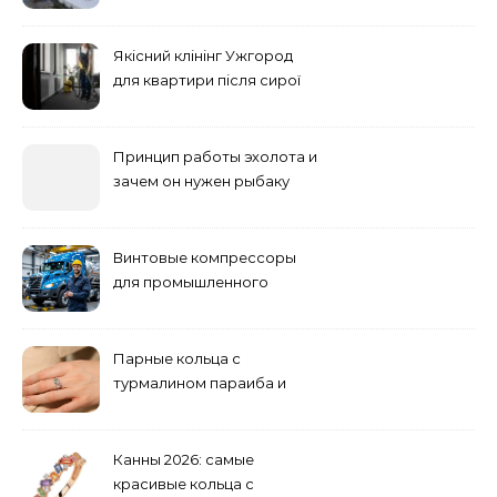
понтоны для причала:
основные факторы
Якісний клінінг Ужгород
для квартири після сирої
погоди: бруд у коридорі,
пил і запах вологи
Принцип работы эхолота и
зачем он нужен рыбаку
Винтовые компрессоры
для промышленного
оборудования и
инженерии
Парные кольца с
турмалином параиба и
обручальные: как носить
Канны 2026: самые
красивые кольца с