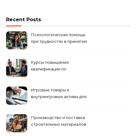
Recent Posts
Психологическая помощь
при трудностях в принятии
решений
Курсы повышения
квалификации по
антикризисному
управлению
Игровые товары и
внутриигровые активы для
World of Tanks: подборка
предложений и варианты
приобретения
Производство и поставка
строительных материалов
и конструкций