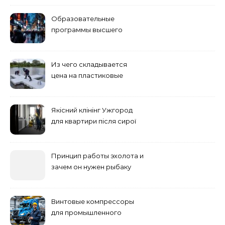
Образовательные
программы высшего
учебного заведения
Из чего складывается
цена на пластиковые
понтоны для причала:
основные факторы
Якісний клінінг Ужгород
для квартири після сирої
погоди: бруд у коридорі,
пил і запах вологи
Принцип работы эхолота и
зачем он нужен рыбаку
Винтовые компрессоры
для промышленного
оборудования и