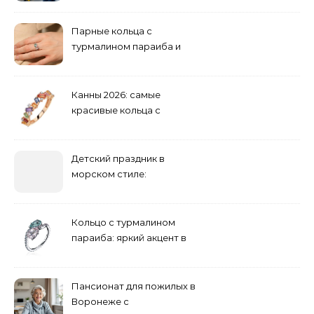
инженерии
Парные кольца с
турмалином параиба и
обручальные: как носить
Канны 2026: самые
красивые кольца с
сапфиром на красной
дорожке
Детский праздник в
морском стиле:
бюджетные и яркие
решения
Кольцо с турмалином
параиба: яркий акцент в
вашем гардеробе
Пансионат для пожилых в
Воронеже с