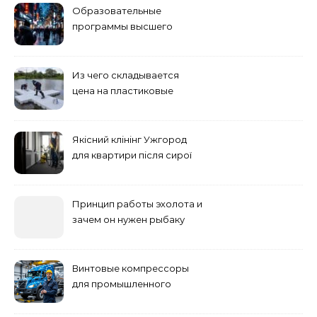
Образовательные
программы высшего
учебного заведения
Из чего складывается
цена на пластиковые
понтоны для причала:
основные факторы
Якісний клінінг Ужгород
для квартири після сирої
погоди: бруд у коридорі,
пил і запах вологи
Принцип работы эхолота и
зачем он нужен рыбаку
Винтовые компрессоры
для промышленного
оборудования и
инженерии