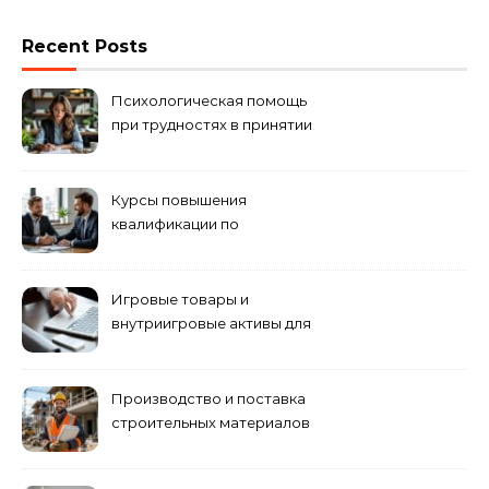
Recent Posts
Психологическая помощь
при трудностях в принятии
решений
Курсы повышения
квалификации по
антикризисному
управлению
Игровые товары и
внутриигровые активы для
World of Tanks: подборка
предложений и варианты
приобретения
Производство и поставка
строительных материалов
и конструкций