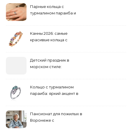
Парные кольца с
турмалином параиба и
обручальные: как носить
Канны 2026: самые
красивые кольца с
сапфиром на красной
дорожке
Детский праздник в
морском стиле:
бюджетные и яркие
решения
Кольцо с турмалином
параиба: яркий акцент в
вашем гардеробе
Пансионат для пожилых в
Воронеже с
медперсоналом