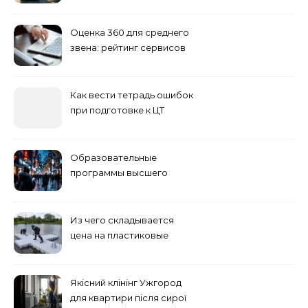
Сибирь
Оценка 360 для среднего
звена: рейтинг сервисов
2026
Как вести тетрадь ошибок
при подготовке к ЦТ
Образовательные
программы высшего
учебного заведения
Из чего складывается
цена на пластиковые
понтоны для причала:
основные факторы
Якісний клінінг Ужгород
для квартири після сирої