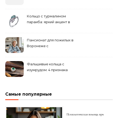
бюджетные и яркие
решения
Кольцо с турмалином
параиба: яркий акцент в
вашем гардеробе
Пансионат для пожилых в
Воронеже с
медперсоналом
Фальшивые кольца с
изумрудом: 4 признака
подделки на рынке
Самые популярные
Психологическая помощь при