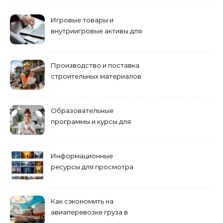
управлению
Игровые товары и
внутриигровые активы для
World of Tanks: подборка
предложений и варианты
приобретения
Производство и поставка
строительных материалов
и конструкций
Образовательные
программы и курсы для
взрослых специалистов
Информационные
ресурсы для просмотра
кино навигация, поиск и
полезные инструменты
Как сэкономить на
авиаперевозке груза в