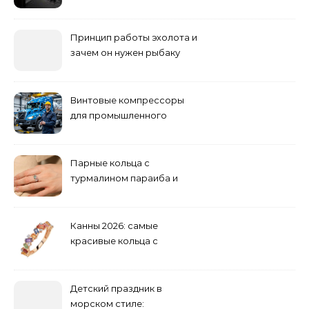
погоди: бруд у коридорі,
пил і запах вологи
Принцип работы эхолота и
зачем он нужен рыбаку
Винтовые компрессоры
для промышленного
оборудования и
инженерии
Парные кольца с
турмалином параиба и
обручальные: как носить
Канны 2026: самые
красивые кольца с
сапфиром на красной
дорожке
Детский праздник в
морском стиле: