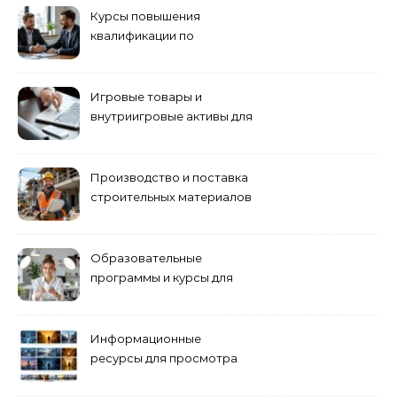
Курсы повышения
квалификации по
антикризисному
управлению
Игровые товары и
внутриигровые активы для
World of Tanks: подборка
предложений и варианты
приобретения
Производство и поставка
строительных материалов
и конструкций
Образовательные
программы и курсы для
взрослых специалистов
Информационные
ресурсы для просмотра
кино навигация, поиск и