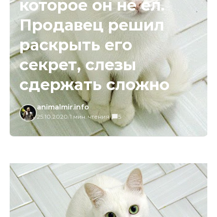
которое он не ел.
Продавец решил
раскрыть его
секрет, слезы
сдержать сложно
animalmir.info
25.10.2020
/
1 мин. чтения
/
5