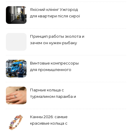
основные факторы
Якісний клінінг Ужгород
для квартири після сирої
погоди: бруд у коридорі,
пил і запах вологи
Принцип работы эхолота и
зачем он нужен рыбаку
Винтовые компрессоры
для промышленного
оборудования и
инженерии
Парные кольца с
турмалином параиба и
обручальные: как носить
Канны 2026: самые
красивые кольца с
сапфиром на красной