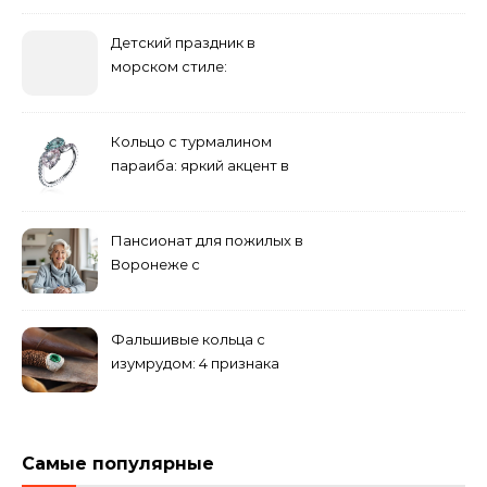
дорожке
Детский праздник в
морском стиле:
бюджетные и яркие
решения
Кольцо с турмалином
параиба: яркий акцент в
вашем гардеробе
Пансионат для пожилых в
Воронеже с
медперсоналом
Фальшивые кольца с
изумрудом: 4 признака
подделки на рынке
Самые популярные