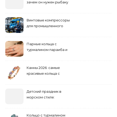
зачем он нужен рыбаку
Винтовые компрессоры
для промышленного
оборудования и
инженерии
Парные кольца с
турмалином параиба и
обручальные: как носить
Канны 2026: самые
красивые кольца с
сапфиром на красной
дорожке
Детский праздник в
морском стиле:
бюджетные и яркие
решения
Кольцо с турмалином