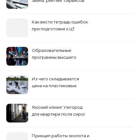
звена: рейтинг сервисов
2026
Как вести тетрадь ошибок
при подготовке к ЦТ
Образовательные
программы высшего
учебного заведения
Из чего складывается
цена на пластиковые
понтоны для причала:
основные факторы
Якісний клінінг Ужгород
для квартири після сирої
погоди: бруд у коридорі,
пил і запах вологи
Принцип работы эхолота и