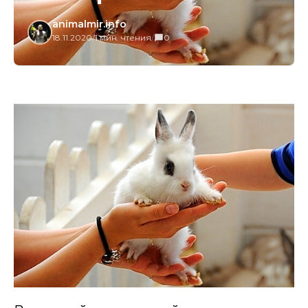
animalmir.info
18.11.2020
/
1 мин. чтения
/
0