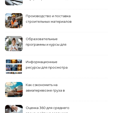
World of Tanks: подборка
предложений и варианты
приобретения
Производство и поставка
строительных материалов
и конструкций
Образовательные
программы и курсы для
взрослых специалистов
Информационные
ресурсы для просмотра
кино навигация, поиск и
полезные инструменты
Как сэкономить на
авиаперевозке груза в
Сибирь
Оценка 360 для среднего