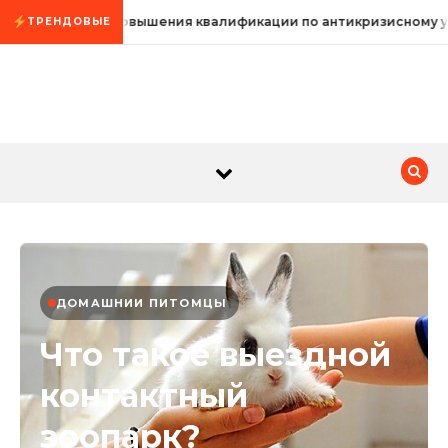
Промотать к содержимому
Курсы повышения квалификации по антикризисному у
ТРЕНДОВЫЕ
ДОМАШНИИ ПИТОМЦЫ
Что такое выездной
контактный
зоопарк?