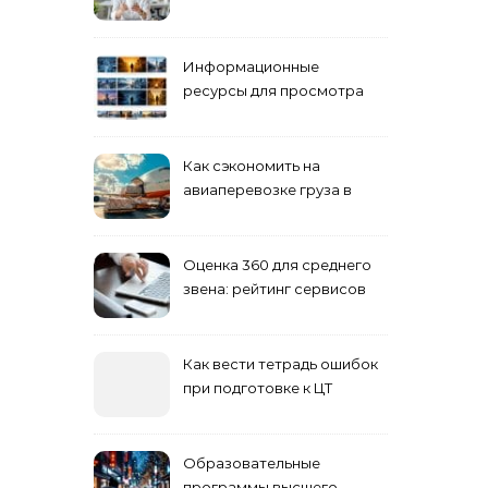
взрослых специалистов
Информационные
ресурсы для просмотра
кино навигация, поиск и
полезные инструменты
Как сэкономить на
авиаперевозке груза в
Сибирь
Оценка 360 для среднего
звена: рейтинг сервисов
2026
Как вести тетрадь ошибок
при подготовке к ЦТ
Образовательные
программы высшего