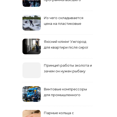
учебного заведения
Из чего складывается
цена на пластиковые
понтоны для причала:
основные факторы
Якісний клінінг Ужгород
для квартири після сирої
погоди: бруд у коридорі,
пил і запах вологи
Принцип работы эхолота и
зачем он нужен рыбаку
Винтовые компрессоры
для промышленного
оборудования и
инженерии
Парные кольца с