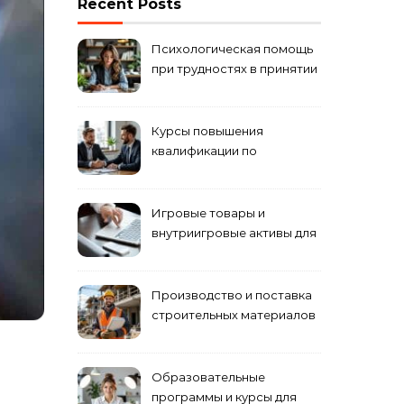
Recent Posts
Психологическая помощь
при трудностях в принятии
решений
Курсы повышения
квалификации по
антикризисному
управлению
Игровые товары и
внутриигровые активы для
World of Tanks: подборка
предложений и варианты
приобретения
Производство и поставка
строительных материалов
и конструкций
Образовательные
программы и курсы для