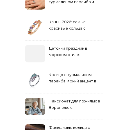
турмалином параиба и
обручальные: как носить
Канны 2026: самые
красивые кольца с
сапфиром на красной
дорожке
Детский праздник в
морском стиле:
бюджетные и яркие
решения
Кольцо с турмалином
параиба: яркий акцент в
вашем гардеробе
Пансионат для пожилых в
Воронеже с
медперсоналом
Фальшивые кольца с