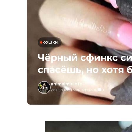
КОШКИ
Чёрный сфинкс сид
спасёшь, но хотя
animalmir.info
26.12.2020
/
1 мин. чтения
/
0