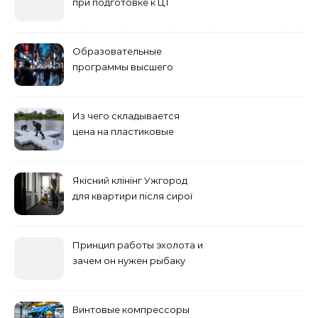
при подготовке к ЦТ
Образовательные
программы высшего
учебного заведения
Из чего складывается
цена на пластиковые
понтоны для причала:
основные факторы
Якісний клінінг Ужгород
для квартири після сирої
погоди: бруд у коридорі,
пил і запах вологи
Принцип работы эхолота и
зачем он нужен рыбаку
Винтовые компрессоры