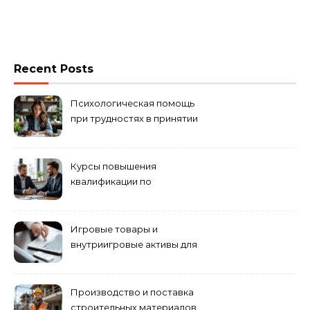
Recent Posts
Психологическая помощь
при трудностях в принятии
решений
Курсы повышения
квалификации по
антикризисному
управлению
Игровые товары и
внутриигровые активы для
World of Tanks: подборка
предложений и варианты
приобретения
Производство и поставка
строительных материалов