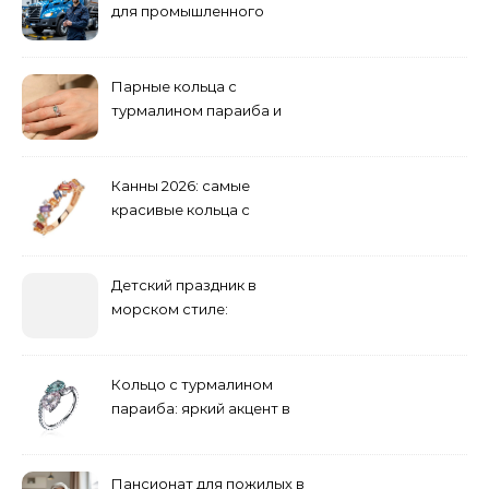
для промышленного
оборудования и
инженерии
Парные кольца с
турмалином параиба и
обручальные: как носить
Канны 2026: самые
красивые кольца с
сапфиром на красной
дорожке
Детский праздник в
морском стиле:
бюджетные и яркие
решения
Кольцо с турмалином
параиба: яркий акцент в
вашем гардеробе
Пансионат для пожилых в