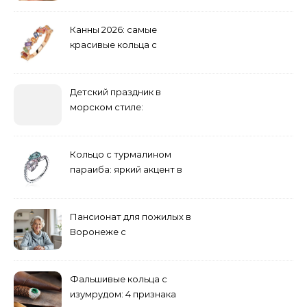
Канны 2026: самые
красивые кольца с
сапфиром на красной
дорожке
Детский праздник в
морском стиле:
бюджетные и яркие
решения
Кольцо с турмалином
параиба: яркий акцент в
вашем гардеробе
Пансионат для пожилых в
Воронеже с
медперсоналом
Фальшивые кольца с
изумрудом: 4 признака