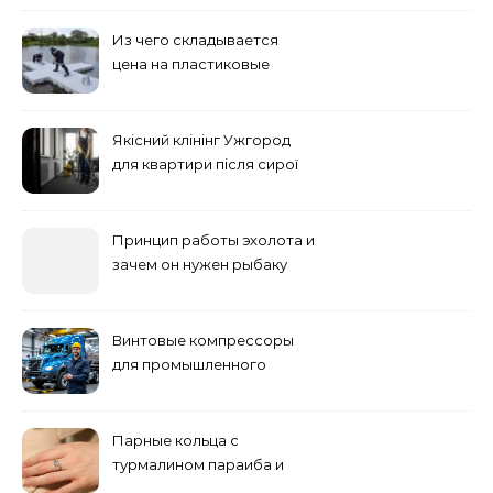
Из чего складывается
цена на пластиковые
понтоны для причала:
основные факторы
Якісний клінінг Ужгород
для квартири після сирої
погоди: бруд у коридорі,
пил і запах вологи
Принцип работы эхолота и
зачем он нужен рыбаку
Винтовые компрессоры
для промышленного
оборудования и
инженерии
Парные кольца с
турмалином параиба и
обручальные: как носить