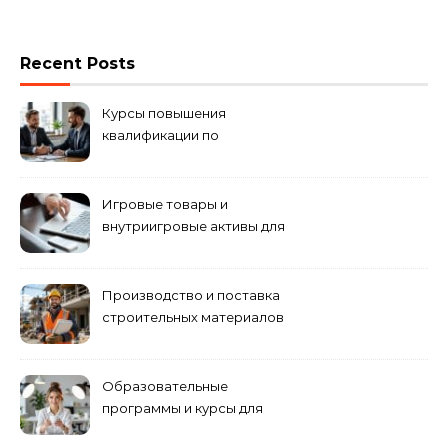
Recent Posts
Курсы повышения
квалификации по
антикризисному
управлению
Игровые товары и
внутриигровые активы для
World of Tanks: подборка
предложений и варианты
приобретения
Производство и поставка
строительных материалов
и конструкций
Образовательные
программы и курсы для
взрослых специалистов