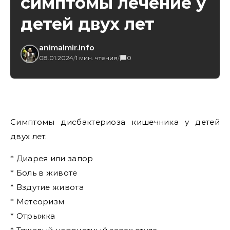
симптомы лечение у
детей двух лет
animalmir.info
08.01.2024
/
1 мин. чтения
/
0
Симптомы дисбактериоза кишечника у детей
двух лет:
* Диарея или запор
* Боль в животе
* Вздутие живота
* Метеоризм
* Отрыжка