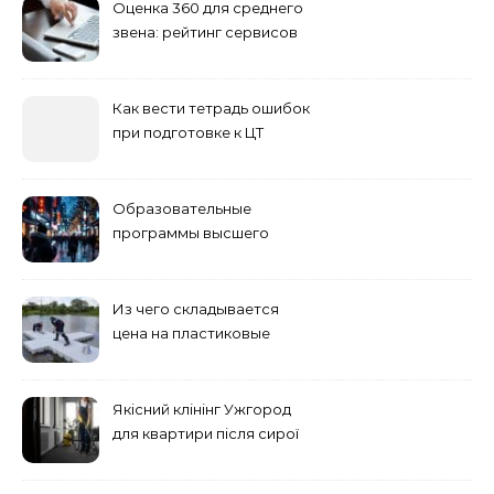
Оценка 360 для среднего
звена: рейтинг сервисов
2026
Как вести тетрадь ошибок
при подготовке к ЦТ
Образовательные
программы высшего
учебного заведения
Из чего складывается
цена на пластиковые
понтоны для причала:
основные факторы
Якісний клінінг Ужгород
для квартири після сирої
погоди: бруд у коридорі,
пил і запах вологи