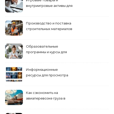
Игровые товары и
внутриигровые активы для
World of Tanks: подборка
предложений и варианты
приобретения
Производство и поставка
строительных материалов
и конструкций
Образовательные
программы и курсы для
взрослых специалистов
Информационные
ресурсы для просмотра
кино навигация, поиск и
полезные инструменты
Как сэкономить на
авиаперевозке груза в
Сибирь