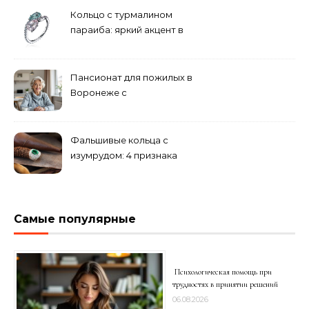
Кольцо с турмалином
параиба: яркий акцент в
вашем гардеробе
Пансионат для пожилых в
Воронеже с
медперсоналом
Фальшивые кольца с
изумрудом: 4 признака
подделки на рынке
Самые популярные
Психологическая помощь при
трудностях в принятии решений
06.08.2026