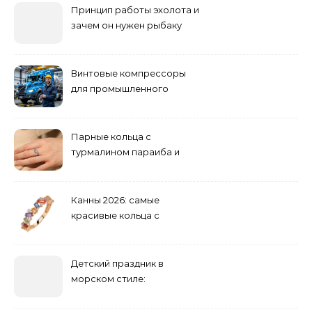
Принцип работы эхолота и
зачем он нужен рыбаку
Винтовые компрессоры
для промышленного
оборудования и
инженерии
Парные кольца с
турмалином параиба и
обручальные: как носить
Канны 2026: самые
красивые кольца с
сапфиром на красной
дорожке
Детский праздник в
морском стиле:
бюджетные и яркие
решения