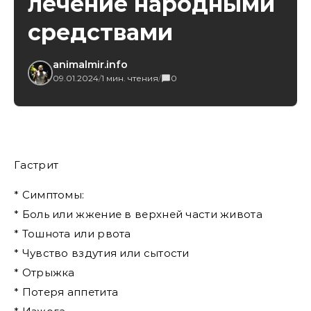
лечение народными
средствами
animalmir.info
09.01.2024
/
1 мин. чтения
/
0
Гастрит
* Симптомы:
* Боль или жжение в верхней части живота
* Тошнота или рвота
* Чувство вздутия или сытости
* Отрыжка
* Потеря аппетита