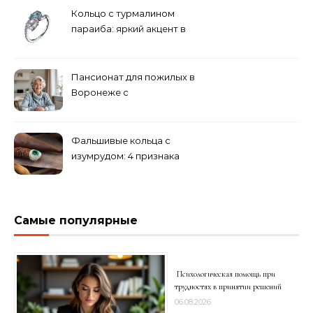
Кольцо с турмалином
параиба: яркий акцент в
вашем гардеробе
Пансионат для пожилых в
Воронеже с
медперсоналом
Фальшивые кольца с
изумрудом: 4 признака
подделки на рынке
Самые популярные
Психологическая помощь при
трудностях в принятии решений
06.08.2026