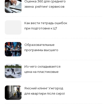
Оценка 360 для среднего
звена: рейтинг сервисов
2026
Как вести тетрадь ошибок
при подготовке к ЦТ
Образовательные
программы высшего
учебного заведения
Из чего складывается
цена на пластиковые
понтоны для причала:
основные факторы
Якісний клінінг Ужгород
для квартири після сирої
погоди: бруд у коридорі,
пил і запах вологи