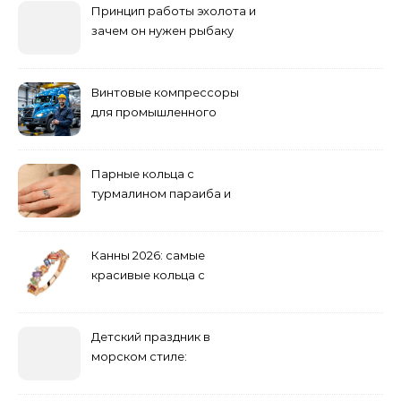
Принцип работы эхолота и
зачем он нужен рыбаку
Винтовые компрессоры
для промышленного
оборудования и
инженерии
Парные кольца с
турмалином параиба и
обручальные: как носить
Канны 2026: самые
красивые кольца с
сапфиром на красной
дорожке
Детский праздник в
морском стиле:
бюджетные и яркие
решения