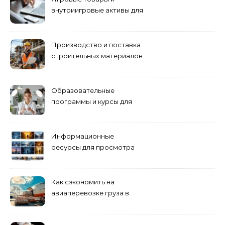
внутриигровые активы для
World of Tanks: подборка
предложений и варианты
приобретения
Производство и поставка
строительных материалов
и конструкций
Образовательные
программы и курсы для
взрослых специалистов
Информационные
ресурсы для просмотра
кино навигация, поиск и
полезные инструменты
Как сэкономить на
авиаперевозке груза в
Сибирь