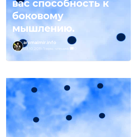
вас способность к
боковому
мышлению.
animalmir.info
03.10.2019
/
1 мин. чтения
/
0