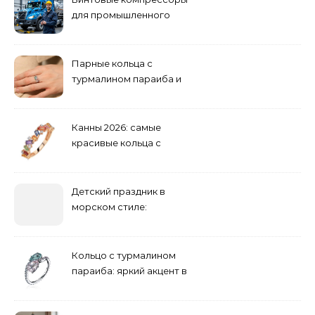
для промышленного
оборудования и
инженерии
Парные кольца с
турмалином параиба и
обручальные: как носить
Канны 2026: самые
красивые кольца с
сапфиром на красной
дорожке
Детский праздник в
морском стиле:
бюджетные и яркие
решения
Кольцо с турмалином
параиба: яркий акцент в
вашем гардеробе