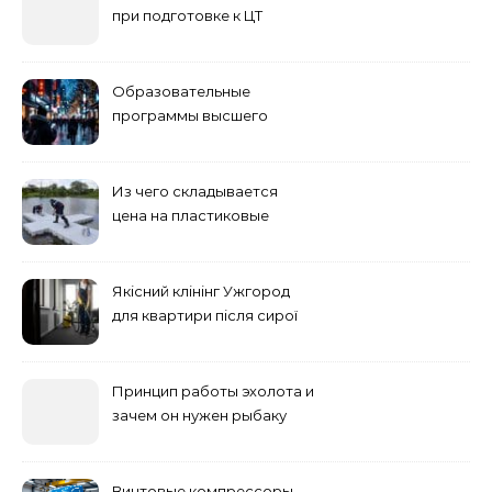
при подготовке к ЦТ
Образовательные
программы высшего
учебного заведения
Из чего складывается
цена на пластиковые
понтоны для причала:
основные факторы
Якісний клінінг Ужгород
для квартири після сирої
погоди: бруд у коридорі,
пил і запах вологи
Принцип работы эхолота и
зачем он нужен рыбаку
Винтовые компрессоры