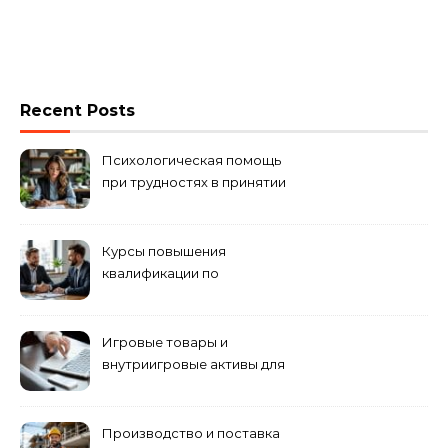
Recent Posts
Психологическая помощь
при трудностях в принятии
решений
Курсы повышения
квалификации по
антикризисному
управлению
Игровые товары и
внутриигровые активы для
World of Tanks: подборка
предложений и варианты
приобретения
Производство и поставка