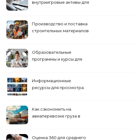
внутриигровые активы для
World of Tanks: подборка
предложений и варианты
приобретения
Производство и поставка
строительных материалов
и конструкций
Образовательные
программы и курсы для
взрослых специалистов
Информационные
ресурсы для просмотра
кино навигация, поиск и
полезные инструменты
Как сэкономить на
авиаперевозке груза в
Сибирь
Оценка 360 для среднего