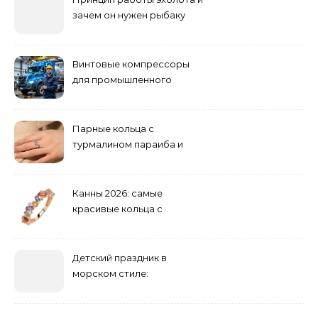
зачем он нужен рыбаку
Винтовые компрессоры
для промышленного
оборудования и
инженерии
Парные кольца с
турмалином параиба и
обручальные: как носить
Канны 2026: самые
красивые кольца с
сапфиром на красной
дорожке
Детский праздник в
морском стиле:
бюджетные и яркие
решения