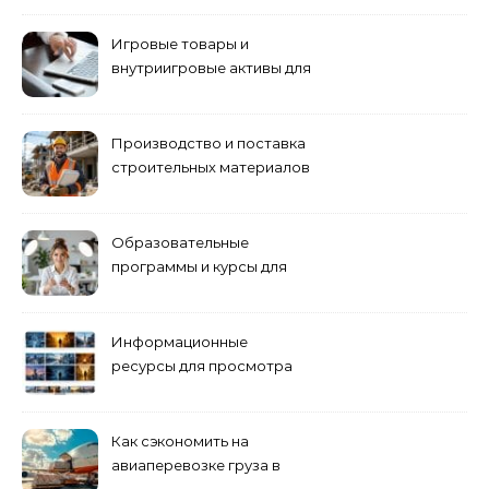
управлению
Игровые товары и
внутриигровые активы для
World of Tanks: подборка
предложений и варианты
приобретения
Производство и поставка
строительных материалов
и конструкций
Образовательные
программы и курсы для
взрослых специалистов
Информационные
ресурсы для просмотра
кино навигация, поиск и
полезные инструменты
Как сэкономить на
авиаперевозке груза в
Сибирь