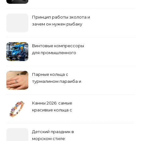
погоди: бруд у коридорі,
пил і запах вологи
Принцип работы эхолота и
зачем он нужен рыбаку
Винтовые компрессоры
для промышленного
оборудования и
инженерии
Парные кольца с
турмалином параиба и
обручальные: как носить
Канны 2026: самые
красивые кольца с
сапфиром на красной
дорожке
Детский праздник в
морском стиле: