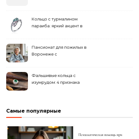
бюджетные и яркие
решения
Кольцо с турмалином
параиба: яркий акцент в
вашем гардеробе
Пансионат для пожилых в
Воронеже с
медперсоналом
Фальшивые кольца с
изумрудом: 4 признака
подделки на рынке
Самые популярные
Психологическая помощь при