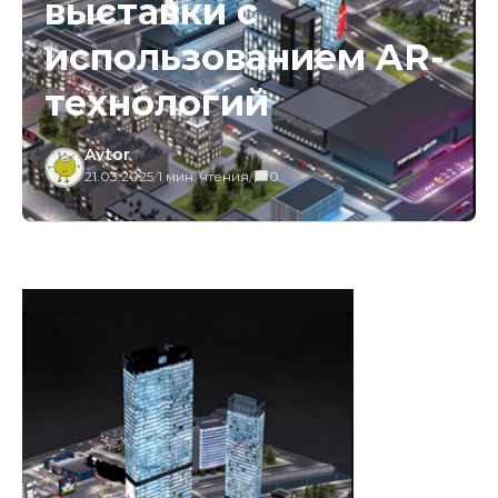
выставки с
использованием AR-
технологий
Avtor
21.03.2025
/
1 мин. чтения
/
0