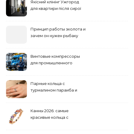
Якісний клінінг Ужгород
для квартири після сирої
погоди: бруд у коридорі,
пил і запах вологи
Принцип работы эхолота и
зачем он нужен рыбаку
Винтовые компрессоры
для промышленного
оборудования и
инженерии
Парные кольца с
турмалином параиба и
обручальные: как носить
Канны 2026: самые
красивые кольца с
сапфиром на красной
дорожке