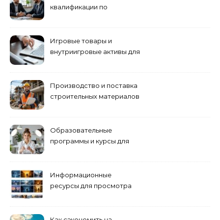
квалификации по
антикризисному
управлению
Игровые товары и
внутриигровые активы для
World of Tanks: подборка
предложений и варианты
приобретения
Производство и поставка
строительных материалов
и конструкций
Образовательные
программы и курсы для
взрослых специалистов
Информационные
ресурсы для просмотра
кино навигация, поиск и
полезные инструменты
Как сэкономить на