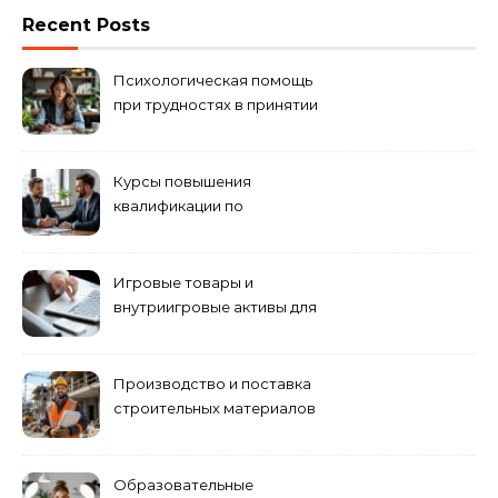
Recent Posts
Психологическая помощь
при трудностях в принятии
решений
Курсы повышения
квалификации по
антикризисному
управлению
Игровые товары и
внутриигровые активы для
World of Tanks: подборка
предложений и варианты
приобретения
Производство и поставка
строительных материалов
и конструкций
Образовательные