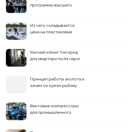
программы высшего
учебного заведения
Из чего складывается
цена на пластиковые
понтоны для причала:
основные факторы
Якісний клінінг Ужгород
для квартири після сирої
погоди: бруд у коридорі,
пил і запах вологи
Принцип работы эхолота и
зачем он нужен рыбаку
Винтовые компрессоры
для промышленного
оборудования и
инженерии