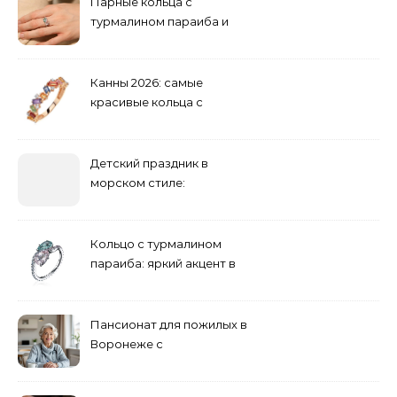
Парные кольца с
турмалином параиба и
обручальные: как носить
Канны 2026: самые
красивые кольца с
сапфиром на красной
дорожке
Детский праздник в
морском стиле:
бюджетные и яркие
решения
Кольцо с турмалином
параиба: яркий акцент в
вашем гардеробе
Пансионат для пожилых в
Воронеже с
медперсоналом