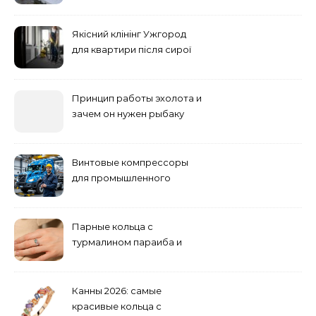
понтоны для причала:
основные факторы
Якісний клінінг Ужгород
для квартири після сирої
погоди: бруд у коридорі,
пил і запах вологи
Принцип работы эхолота и
зачем он нужен рыбаку
Винтовые компрессоры
для промышленного
оборудования и
инженерии
Парные кольца с
турмалином параиба и
обручальные: как носить
Канны 2026: самые
красивые кольца с