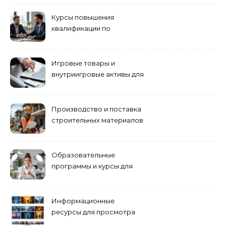
Курсы повышения
квалификации по
антикризисному
управлению
Игровые товары и
внутриигровые активы для
World of Tanks: подборка
предложений и варианты
приобретения
Производство и поставка
строительных материалов
и конструкций
Образовательные
программы и курсы для
взрослых специалистов
Информационные
ресурсы для просмотра
кино навигация, поиск и