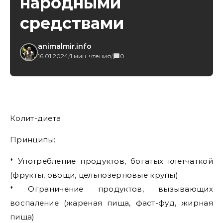
народными
средствами
animalmir.info
16.01.2024
/
1 мин. чтения
/
0
Колит-диета
Принципы:
* Употребление продуктов, богатых клетчаткой
(фрукты, овощи, цельнозерновые крупы)
* Ограничение продуктов, вызывающих
воспаление (жареная пища, фаст-фуд, жирная
пища)