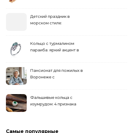
сапфиром на красной
дорожке
Детский праздник в
морском стиле:
бюджетные и яркие
решения
Кольцо с турмалином
параиба: яркий акцент в
вашем гардеробе
Пансионат для пожилых в
Воронеже с
медперсоналом
Фальшивые кольца с
изумрудом: 4 признака
подделки на рынке
Самые популярные