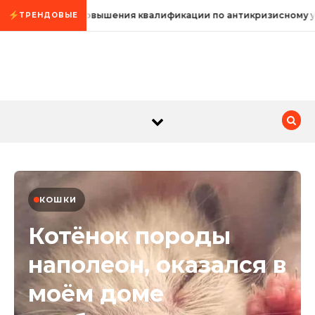
Промотать к содержимому
Курсы повышения квалификации по антикризисному у
ТРЕНДОВЫЕ
КОШКИ
Котёнок породы
наполеон, оказался в
моём доме