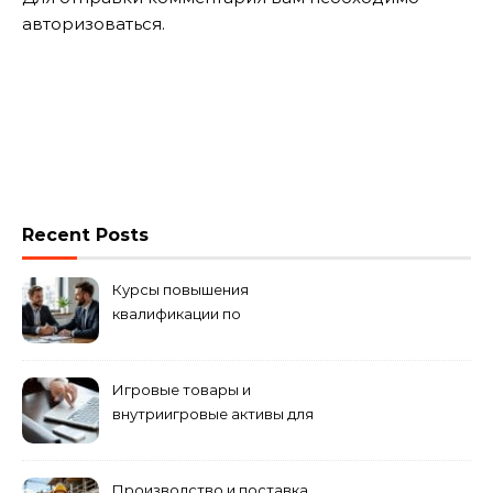
авторизоваться
.
Recent Posts
Курсы повышения
квалификации по
антикризисному
управлению
Игровые товары и
внутриигровые активы для
World of Tanks: подборка
предложений и варианты
приобретения
Производство и поставка