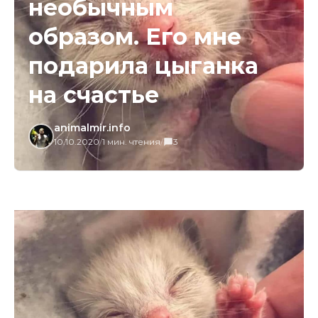
необычным
образом. Его мне
подарила цыганка
на счастье
animalmir.info
10.10.2020
/
1 мин. чтения
/
3