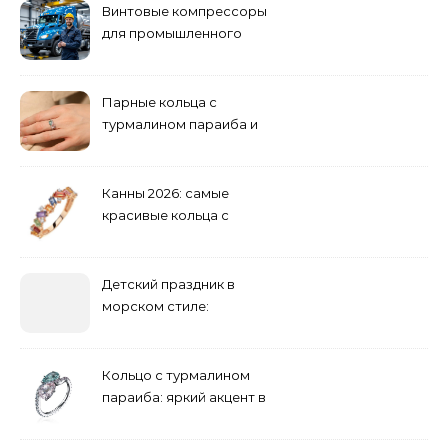
Винтовые компрессоры
для промышленного
оборудования и
инженерии
Парные кольца с
турмалином параиба и
обручальные: как носить
Канны 2026: самые
красивые кольца с
сапфиром на красной
дорожке
Детский праздник в
морском стиле:
бюджетные и яркие
решения
Кольцо с турмалином
параиба: яркий акцент в
вашем гардеробе