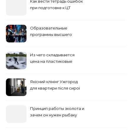
Как вести тетрадь ошибок
при подготовке к ЦТ
Образовательные
программы высшего
учебного заведения
Из чего складывается
цена на пластиковые
понтоны для причала:
основные факторы
Якісний клінінг Ужгород
для квартири після сирої
погоди: бруд у коридорі,
пил і запах вологи
Принцип работы эхолота и
зачем он нужен рыбаку