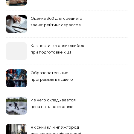
Сибирь
Оценка 360 для среднего
звена: рейтинг сервисов
2026
Как вести тетрадь ошибок
при подготовке к ЦТ
Образовательные
программы высшего
учебного заведения
Из чего складывается
цена на пластиковые
понтоны для причала:
основные факторы
Якісний клінінг Ужгород
для квартири після сирої