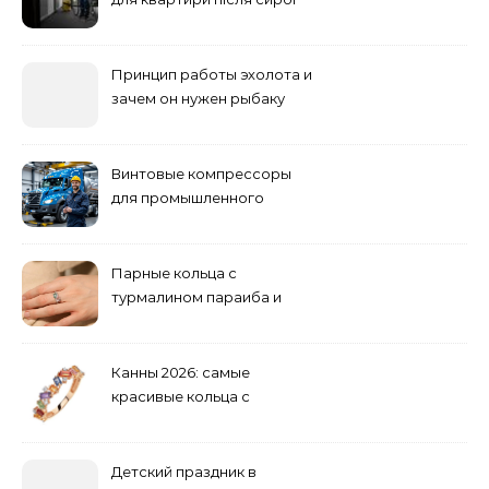
погоди: бруд у коридорі,
пил і запах вологи
Принцип работы эхолота и
зачем он нужен рыбаку
Винтовые компрессоры
для промышленного
оборудования и
инженерии
Парные кольца с
турмалином параиба и
обручальные: как носить
Канны 2026: самые
красивые кольца с
сапфиром на красной
дорожке
Детский праздник в