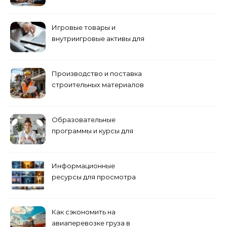
антикризисному
управлению
Игровые товары и
внутриигровые активы для
World of Tanks: подборка
предложений и варианты
приобретения
Производство и поставка
строительных материалов
и конструкций
Образовательные
программы и курсы для
взрослых специалистов
Информационные
ресурсы для просмотра
кино навигация, поиск и
полезные инструменты
Как сэкономить на
авиаперевозке груза в