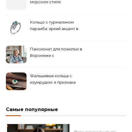
морском стиле:
бюджетные и яркие
решения
Кольцо с турмалином
параиба: яркий акцент в
вашем гардеробе
Пансионат для пожилых в
Воронеже с
медперсоналом
Фальшивые кольца с
изумрудом: 4 признака
подделки на рынке
Самые популярные