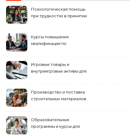
Психологическая помощь
при трудностях в принятии
решений
Курсы повышения
квалификации по
антикризисному
управлению
Игровые товары и
внутриигровые активы для
World of Tanks: подборка
предложений и варианты
приобретения
Производство и поставка
строительных материалов
и конструкций
Образовательные
программы и курсы для
взрослых специалистов