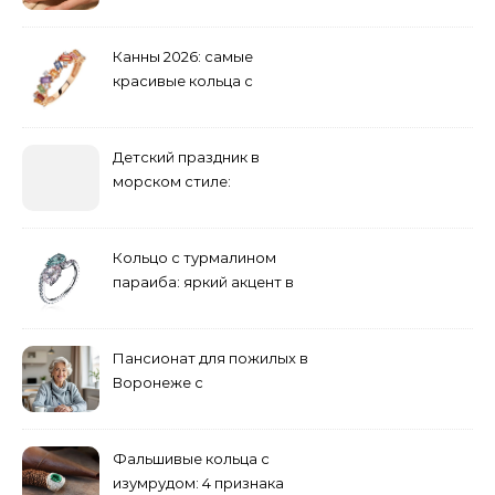
обручальные: как носить
Канны 2026: самые
красивые кольца с
сапфиром на красной
дорожке
Детский праздник в
морском стиле:
бюджетные и яркие
решения
Кольцо с турмалином
параиба: яркий акцент в
вашем гардеробе
Пансионат для пожилых в
Воронеже с
медперсоналом
Фальшивые кольца с
изумрудом: 4 признака