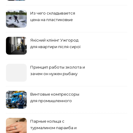
Из чего складывается
цена на пластиковые
понтоны для причала:
основные факторы
Якісний клінінг Ужгород
для квартири після сирої
погоди: бруд у коридорі,
пил і запах вологи
Принцип работы эхолота и
зачем он нужен рыбаку
Винтовые компрессоры
для промышленного
оборудования и
инженерии
Парные кольца с
турмалином параиба и