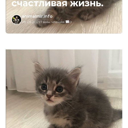
счастливая жизнь.
animalmir.info
28.05.2021
/
1 мин. чтения
/
0