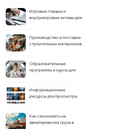
управлению
Игровые товары и
внутриигровые активы для
World of Tanks: подборка
предложений и варианты
приобретения
Производство и поставка
строительных материалов
и конструкций
Образовательные
программы и курсы для
взрослых специалистов
Информационные
ресурсы для просмотра
кино навигация, поиск и
полезные инструменты
Как сэкономить на
авиаперевозке груза в
Сибирь