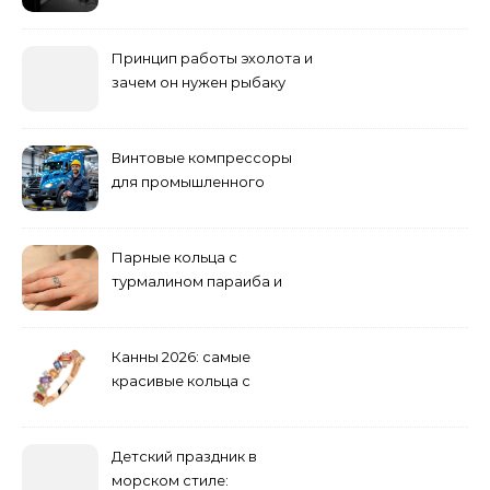
погоди: бруд у коридорі,
пил і запах вологи
Принцип работы эхолота и
зачем он нужен рыбаку
Винтовые компрессоры
для промышленного
оборудования и
инженерии
Парные кольца с
турмалином параиба и
обручальные: как носить
Канны 2026: самые
красивые кольца с
сапфиром на красной
дорожке
Детский праздник в
морском стиле: