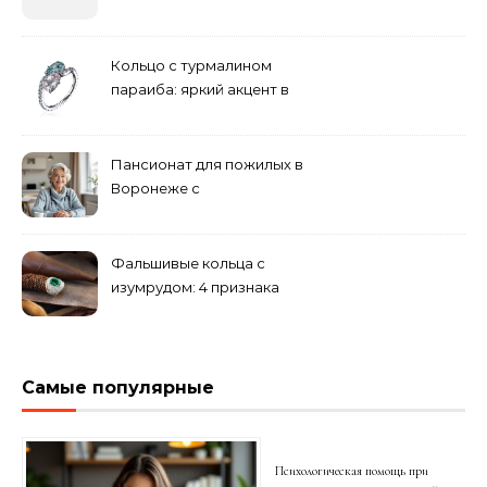
бюджетные и яркие
решения
Кольцо с турмалином
параиба: яркий акцент в
вашем гардеробе
Пансионат для пожилых в
Воронеже с
медперсоналом
Фальшивые кольца с
изумрудом: 4 признака
подделки на рынке
Самые популярные
Психологическая помощь при