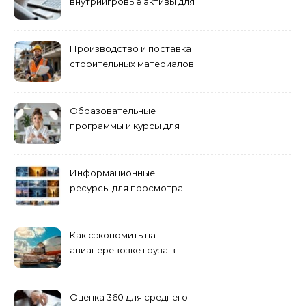
внутриигровые активы для
World of Tanks: подборка
предложений и варианты
приобретения
Производство и поставка
строительных материалов
и конструкций
Образовательные
программы и курсы для
взрослых специалистов
Информационные
ресурсы для просмотра
кино навигация, поиск и
полезные инструменты
Как сэкономить на
авиаперевозке груза в
Сибирь
Оценка 360 для среднего