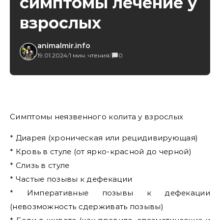
симптомы лечение у
взрослых
animalmir.info
19.01.2024
/
1 мин. чтения
/
0
Симптомы неязвенного колита у взрослых
* Диарея (хроническая или рецидивирующая)
* Кровь в стуле (от ярко-красной до черной)
* Слизь в стуле
* Частые позывы к дефекации
* Императивные позывы к дефекации
(невозможность сдерживать позывы)