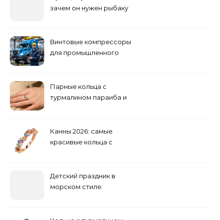
зачем он нужен рыбаку
Винтовые компрессоры
для промышленного
оборудования и
инженерии
Парные кольца с
турмалином параиба и
обручальные: как носить
Канны 2026: самые
красивые кольца с
сапфиром на красной
дорожке
Детский праздник в
морском стиле:
бюджетные и яркие
решения