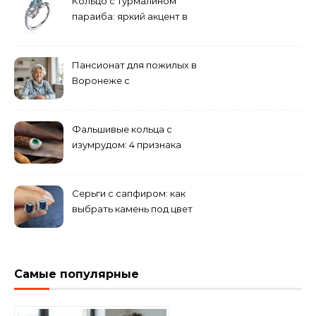
Кольцо с турмалином
параиба: яркий акцент в
вашем гардеробе
Пансионат для пожилых в
Воронеже с
медперсоналом
Фальшивые кольца с
изумрудом: 4 признака
подделки на рынке
Серьги с сапфиром: как
выбрать камень под цвет
волос
Самые популярные