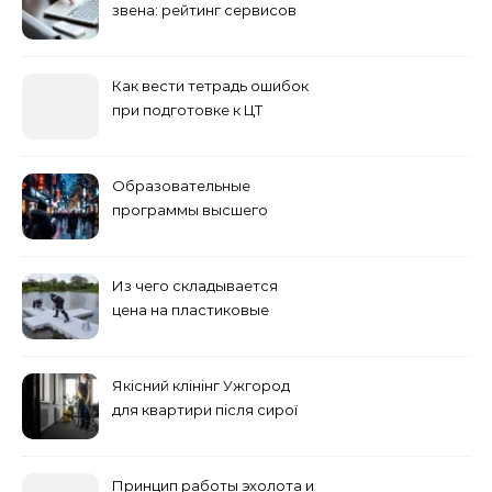
звена: рейтинг сервисов
2026
Как вести тетрадь ошибок
при подготовке к ЦТ
Образовательные
программы высшего
учебного заведения
Из чего складывается
цена на пластиковые
понтоны для причала:
основные факторы
Якісний клінінг Ужгород
для квартири після сирої
погоди: бруд у коридорі,
пил і запах вологи
Принцип работы эхолота и