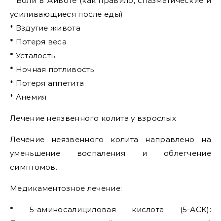
* Боли в животе (как правило, спазматические и
усиливающиеся после еды)
* Вздутие живота
* Потеря веса
* Усталость
* Ночная потливость
* Потеря аппетита
* Анемия
Лечение неязвенного колита у взрослых
Лечение неязвенного колита направлено на
уменьшение воспаления и облегчение
симптомов.
Медикаментозное лечение:
* 5-аминосалициловая кислота (5-АСК):