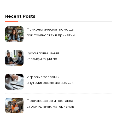
Recent Posts
Психологическая помощь
при трудностях в принятии
решений
Курсы повышения
квалификации по
антикризисному
управлению
Игровые товары и
внутриигровые активы для
World of Tanks: подборка
предложений и варианты
приобретения
Производство и поставка
строительных материалов
и конструкций