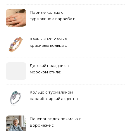
инженерии
Парные кольца с
турмалином параиба и
обручальные: как носить
Канны 2026: самые
красивые кольца с
сапфиром на красной
дорожке
Детский праздник в
морском стиле:
бюджетные и яркие
решения
Кольцо с турмалином
параиба: яркий акцент в
вашем гардеробе
Пансионат для пожилых в
Воронеже с