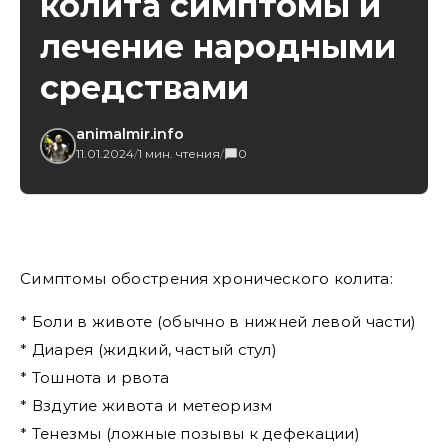
колита симптомы и
лечение народными
средствами
animalmir.info
11.01.2024
/
1 мин. чтения
/
0
Симптомы обострения хронического колита:
* Боли в животе (обычно в нижней левой части)
* Диарея (жидкий, частый стул)
* Тошнота и рвота
* Вздутие живота и метеоризм
* Тенезмы (ложные позывы к дефекации)