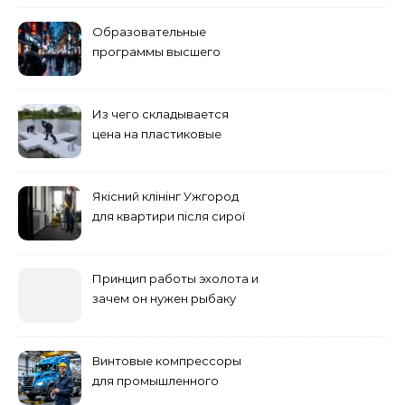
Образовательные
программы высшего
учебного заведения
Из чего складывается
цена на пластиковые
понтоны для причала:
основные факторы
Якісний клінінг Ужгород
для квартири після сирої
погоди: бруд у коридорі,
пил і запах вологи
Принцип работы эхолота и
зачем он нужен рыбаку
Винтовые компрессоры
для промышленного
оборудования и