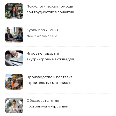
Психологическая помощь
при трудностях в принятии
решений
Курсы повышения
квалификации по
антикризисному
управлению
Игровые товары и
внутриигровые активы для
World of Tanks: подборка
предложений и варианты
приобретения
Производство и поставка
строительных материалов
и конструкций
Образовательные
программы и курсы для
взрослых специалистов