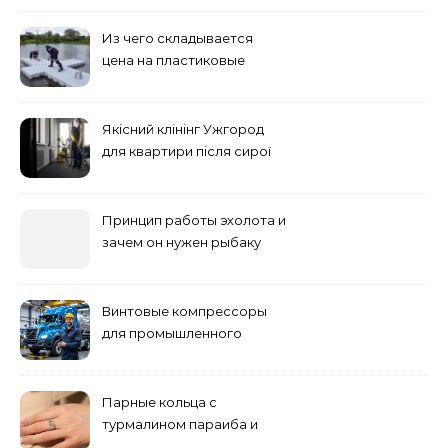
Из чего складывается
цена на пластиковые
понтоны для причала:
основные факторы
Якісний клінінг Ужгород
для квартири після сирої
погоди: бруд у коридорі,
пил і запах вологи
Принцип работы эхолота и
зачем он нужен рыбаку
Винтовые компрессоры
для промышленного
оборудования и
инженерии
Парные кольца с
турмалином параиба и
обручальные: как носить