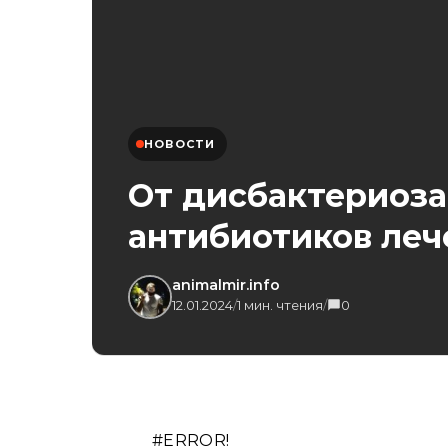
НОВОСТИ
От дисбактериоза
антибиотиков леч
animalmir.info
12.01.2024
/
1 мин. чтения
/
0
#ERROR!