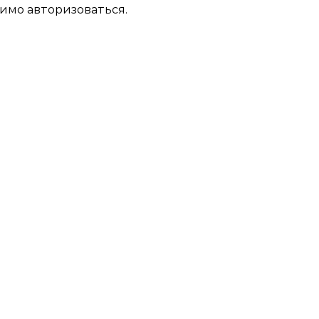
димо
авторизоваться
.