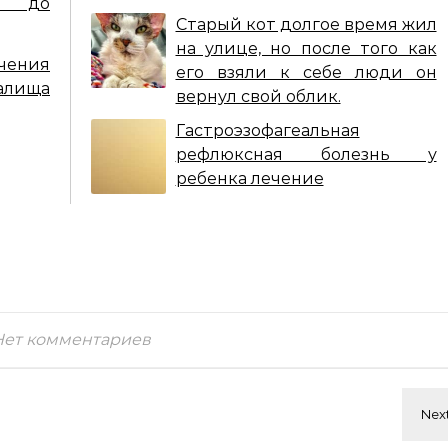
т до
Старый кот долгое время жил
на улице, но после того как
ения
его взяли к себе люди он
алища
вернул свой облик.
Гастроэзофагеальная
рефлюксная болезнь у
ребенка лечение
Нет комментариев