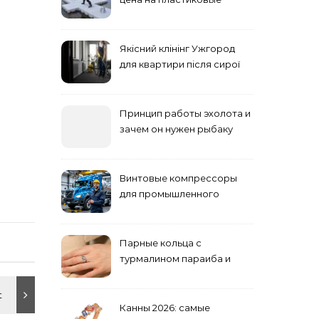
понтоны для причала:
основные факторы
Якісний клінінг Ужгород
для квартири після сирої
погоди: бруд у коридорі,
пил і запах вологи
Принцип работы эхолота и
зачем он нужен рыбаку
Винтовые компрессоры
для промышленного
оборудования и
инженерии
Парные кольца с
турмалином параиба и
обручальные: как носить
Канны 2026: самые