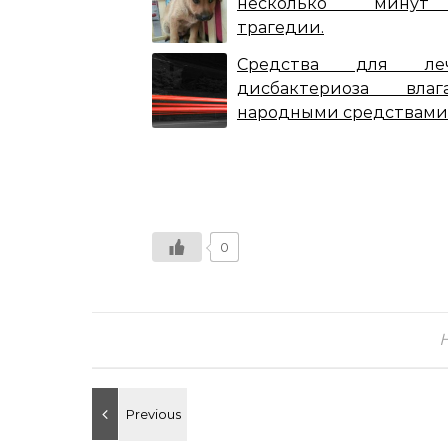
несколько мину
трагедии.
Средства для леч
дисбактериоза влаг
народными средствами
0