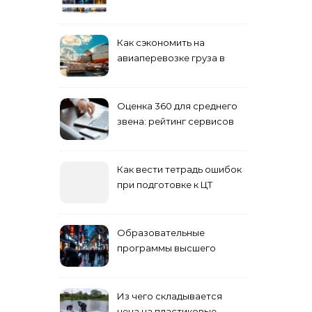
кино навигация, поиск и
полезные инструменты
Как сэкономить на
авиаперевозке груза в
Сибирь
Оценка 360 для среднего
звена: рейтинг сервисов
2026
Как вести тетрадь ошибок
при подготовке к ЦТ
Образовательные
программы высшего
учебного заведения
Из чего складывается
цена на пластиковые