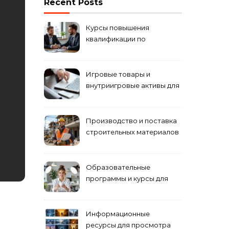
Recent Posts
Курсы повышения
квалификации по
антикризисному
управлению
Игровые товары и
внутриигровые активы для
World of Tanks: подборка
предложений и варианты
приобретения
Производство и поставка
строительных материалов
и конструкций
Образовательные
программы и курсы для
взрослых специалистов
Информационные
ресурсы для просмотра