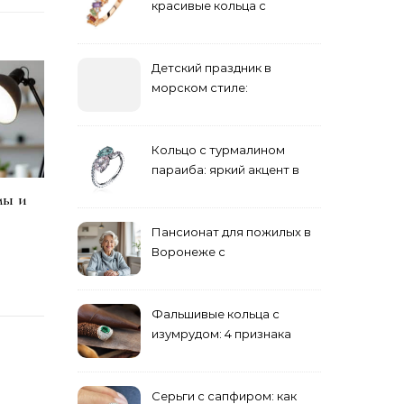
красивые кольца с
сапфиром на красной
дорожке
Детский праздник в
морском стиле:
бюджетные и яркие
решения
Кольцо с турмалином
параиба: яркий акцент в
вашем гардеробе
мы и
Пансионат для пожилых в
Воронеже с
медперсоналом
Фальшивые кольца с
изумрудом: 4 признака
подделки на рынке
Серьги с сапфиром: как