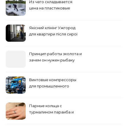
Из чего складывается
цена на пластиковые
понтоны для причала:
основные факторы
Якісний клінінг Ужгород
для квартири після сирої
погоди: бруд у коридорі,
пил і запах вологи
Принцип работы эхолота и
зачем он нужен рыбаку
Винтовые компрессоры
для промышленного
оборудования и
инженерии
Парные кольца с
турмалином параиба и
обручальные: как носить