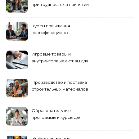
при трудностях в принятии
решений
Курсы повышения
квалификации по
антикризисному
управлению
Игровые товары и
внутриигровые активы для
World of Tanks: подборка
предложений и варианты
приобретения
Производство и поставка
строительных материалов
и конструкций
Образовательные
программы и курсы для
взрослых специалистов
Информационные