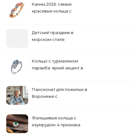
Канны 2026: самые
красивые кольца с
сапфиром на красной
дорожке
Детский праздник в
морском стиле:
бюджетные и яркие
решения
Кольцо с турмалином
параиба: яркий акцент в
вашем гардеробе
Пансионат для пожилых в
Воронеже с
медперсоналом
Фальшивые кольца с
изумрудом: 4 признака
подделки на рынке