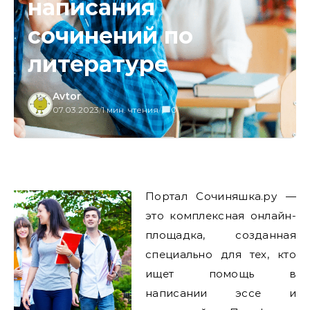
написания
сочинений по
литературе
Avtor
07.03.2023
/
1 мин. чтения
/
0
Портал Сочиняшка.ру —
это комплексная онлайн-
площадка, созданная
специально для тех, кто
ищет помощь в
написании эссе и