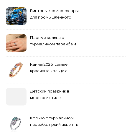
Винтовые компрессоры
для промышленного
оборудования и
инженерии
Парные кольца с
турмалином параиба и
обручальные: как носить
Канны 2026: самые
красивые кольца с
сапфиром на красной
дорожке
Детский праздник в
морском стиле:
бюджетные и яркие
решения
Кольцо с турмалином
параиба: яркий акцент в
вашем гардеробе