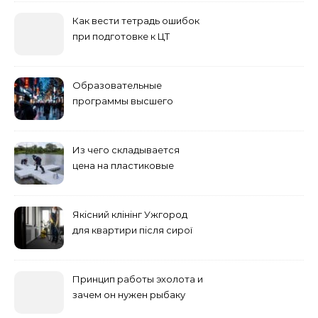
Как вести тетрадь ошибок
при подготовке к ЦТ
Образовательные
программы высшего
учебного заведения
Из чего складывается
цена на пластиковые
понтоны для причала:
основные факторы
Якісний клінінг Ужгород
для квартири після сирої
погоди: бруд у коридорі,
пил і запах вологи
Принцип работы эхолота и
зачем он нужен рыбаку