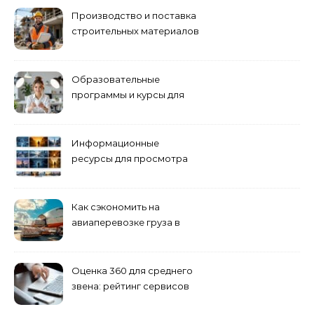
приобретения
Производство и поставка
строительных материалов
и конструкций
Образовательные
программы и курсы для
взрослых специалистов
Информационные
ресурсы для просмотра
кино навигация, поиск и
полезные инструменты
Как сэкономить на
авиаперевозке груза в
Сибирь
Оценка 360 для среднего
звена: рейтинг сервисов
2026