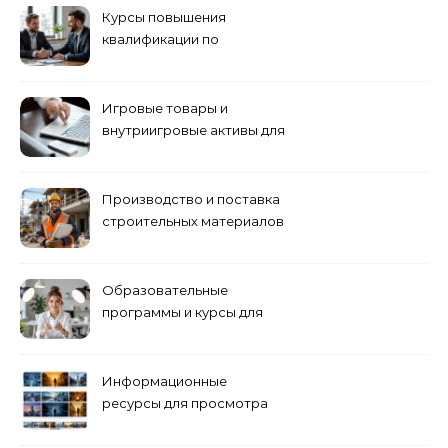
Курсы повышения
квалификации по
антикризисному
управлению
Игровые товары и
внутриигровые активы для
World of Tanks: подборка
предложений и варианты
приобретения
Производство и поставка
строительных материалов
и конструкций
Образовательные
программы и курсы для
взрослых специалистов
Информационные
ресурсы для просмотра
кино навигация, поиск и
полезные инструменты