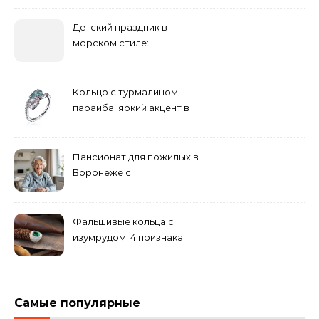
дорожке
Детский праздник в
морском стиле:
бюджетные и яркие
решения
Кольцо с турмалином
параиба: яркий акцент в
вашем гардеробе
Пансионат для пожилых в
Воронеже с
медперсоналом
Фальшивые кольца с
изумрудом: 4 признака
подделки на рынке
Самые популярные