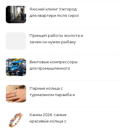
основные факторы
Якісний клінінг Ужгород
для квартири після сирої
погоди: бруд у коридорі,
пил і запах вологи
Принцип работы эхолота и
зачем он нужен рыбаку
Винтовые компрессоры
для промышленного
оборудования и
инженерии
Парные кольца с
турмалином параиба и
обручальные: как носить
Канны 2026: самые
красивые кольца с
сапфиром на красной