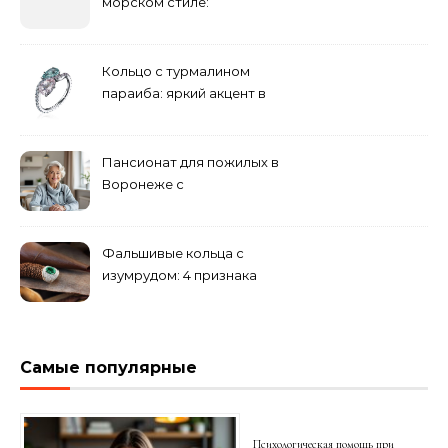
морском стиле:
бюджетные и яркие
решения
Кольцо с турмалином
параиба: яркий акцент в
вашем гардеробе
Пансионат для пожилых в
Воронеже с
медперсоналом
Фальшивые кольца с
изумрудом: 4 признака
подделки на рынке
Самые популярные
Психологическая помощь при