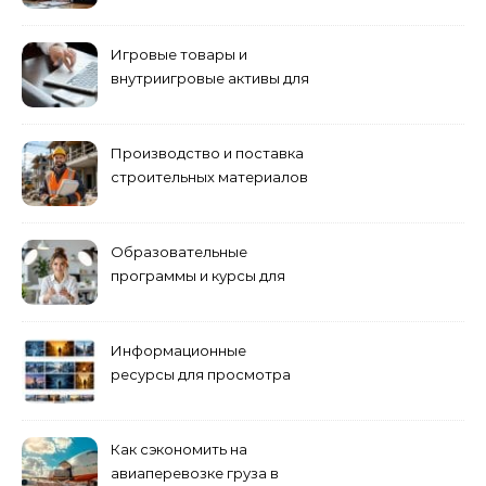
антикризисному
управлению
Игровые товары и
внутриигровые активы для
World of Tanks: подборка
предложений и варианты
приобретения
Производство и поставка
строительных материалов
и конструкций
Образовательные
программы и курсы для
взрослых специалистов
Информационные
ресурсы для просмотра
кино навигация, поиск и
полезные инструменты
Как сэкономить на
авиаперевозке груза в