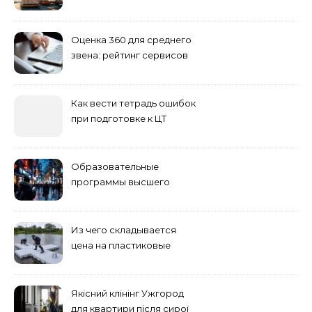
Сибирь
Оценка 360 для среднего
звена: рейтинг сервисов
2026
Как вести тетрадь ошибок
при подготовке к ЦТ
Образовательные
программы высшего
учебного заведения
Из чего складывается
цена на пластиковые
понтоны для причала:
основные факторы
Якісний клінінг Ужгород
для квартири після сирої