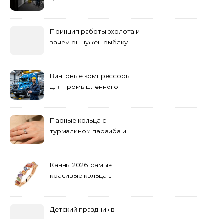
погоди: бруд у коридорі,
пил і запах вологи
Принцип работы эхолота и
зачем он нужен рыбаку
Винтовые компрессоры
для промышленного
оборудования и
инженерии
Парные кольца с
турмалином параиба и
обручальные: как носить
Канны 2026: самые
красивые кольца с
сапфиром на красной
дорожке
Детский праздник в