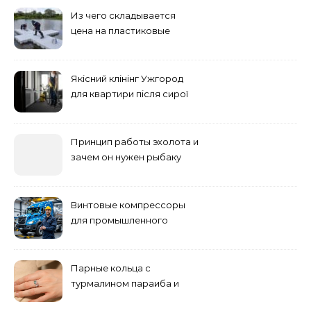
Из чего складывается
цена на пластиковые
понтоны для причала:
основные факторы
Якісний клінінг Ужгород
для квартири після сирої
погоди: бруд у коридорі,
пил і запах вологи
Принцип работы эхолота и
зачем он нужен рыбаку
Винтовые компрессоры
для промышленного
оборудования и
инженерии
Парные кольца с
турмалином параиба и
обручальные: как носить