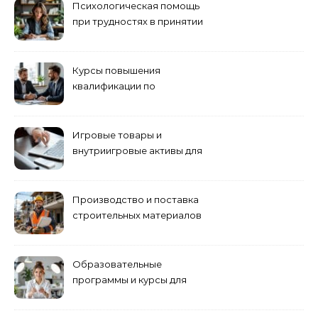
Психологическая помощь
при трудностях в принятии
решений
Курсы повышения
квалификации по
антикризисному
управлению
Игровые товары и
внутриигровые активы для
World of Tanks: подборка
предложений и варианты
приобретения
Производство и поставка
строительных материалов
и конструкций
Образовательные
программы и курсы для
взрослых специалистов