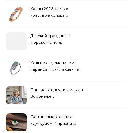
Канны 2026: самые
красивые кольца с
сапфиром на красной
дорожке
Детский праздник в
морском стиле:
бюджетные и яркие
решения
Кольцо с турмалином
параиба: яркий акцент в
вашем гардеробе
Пансионат для пожилых в
Воронеже с
медперсоналом
Фальшивые кольца с
изумрудом: 4 признака
подделки на рынке