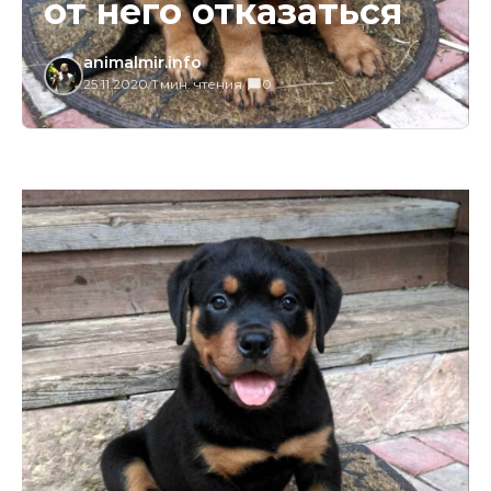
от него отказаться
animalmir.info
25.11.2020
/
1 мин. чтения
/
0