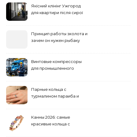
Якісний клінінг Ужгород
для квартири після сирої
погоди: бруд у коридорі,
пил і запах вологи
Принцип работы эхолота и
зачем он нужен рыбаку
Винтовые компрессоры
для промышленного
оборудования и
инженерии
Парные кольца с
турмалином параиба и
обручальные: как носить
Канны 2026: самые
красивые кольца с
сапфиром на красной