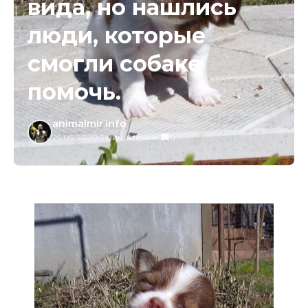
вида, но нашлись
люди, которые
смогли собаке
помочь.
animalmir.info
25.09.2020
/
1 мин. чтения
/
0