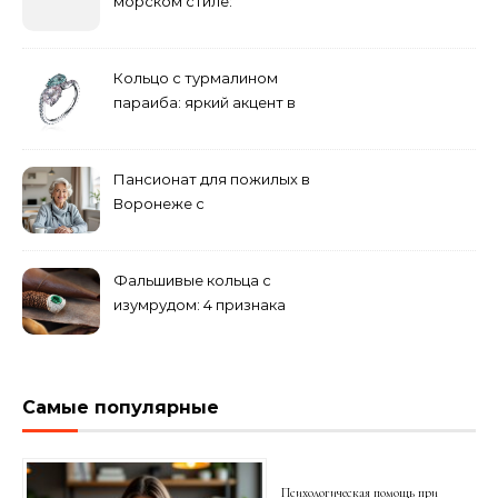
морском стиле:
бюджетные и яркие
решения
Кольцо с турмалином
параиба: яркий акцент в
вашем гардеробе
Пансионат для пожилых в
Воронеже с
медперсоналом
Фальшивые кольца с
изумрудом: 4 признака
подделки на рынке
Самые популярные
Психологическая помощь при