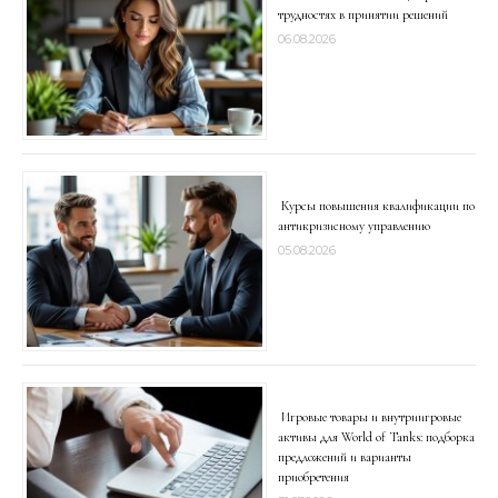
трудностях в принятии решений
06.08.2026
Курсы повышения квалификации по
антикризисному управлению
05.08.2026
Игровые товары и внутриигровые
активы для World of Tanks: подборка
предложений и варианты
приобретения