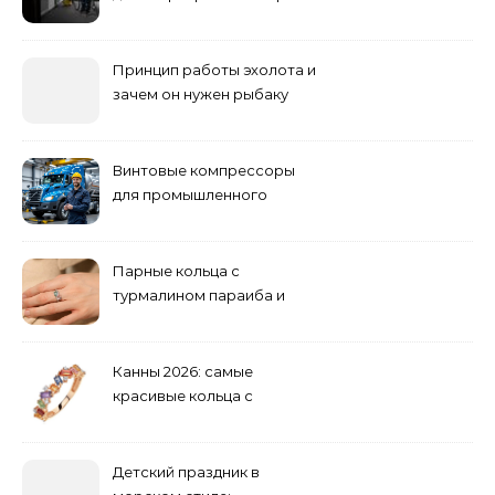
погоди: бруд у коридорі,
пил і запах вологи
Принцип работы эхолота и
зачем он нужен рыбаку
Винтовые компрессоры
для промышленного
оборудования и
инженерии
Парные кольца с
турмалином параиба и
обручальные: как носить
Канны 2026: самые
красивые кольца с
сапфиром на красной
дорожке
Детский праздник в