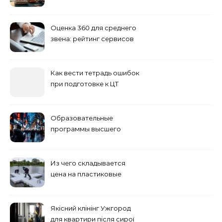
Сибирь
Оценка 360 для среднего
звена: рейтинг сервисов
2026
Как вести тетрадь ошибок
при подготовке к ЦТ
Образовательные
программы высшего
учебного заведения
Из чего складывается
цена на пластиковые
понтоны для причала:
основные факторы
Якісний клінінг Ужгород
для квартири після сирої