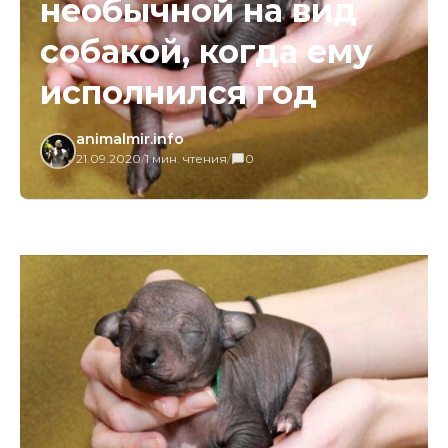
необычной на вид
собакой, когда ему
исполнился год
animalmir.info
21.09.2020
/
1 мин. чтения
/
0