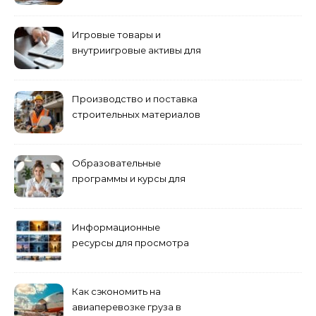
антикризисному
управлению
Игровые товары и
внутриигровые активы для
World of Tanks: подборка
предложений и варианты
приобретения
Производство и поставка
строительных материалов
и конструкций
Образовательные
программы и курсы для
взрослых специалистов
Информационные
ресурсы для просмотра
кино навигация, поиск и
полезные инструменты
Как сэкономить на
авиаперевозке груза в