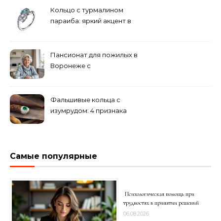
Кольцо с турмалином
параиба: яркий акцент в
вашем гардеробе
Пансионат для пожилых в
Воронеже с
медперсоналом
Фальшивые кольца с
изумрудом: 4 признака
подделки на рынке
Самые популярные
Психологическая помощь при
трудностях в принятии решений
06.08.2026