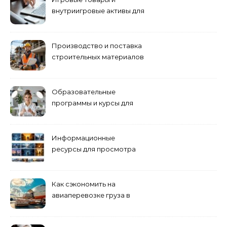
внутриигровые активы для
World of Tanks: подборка
предложений и варианты
приобретения
Производство и поставка
строительных материалов
и конструкций
Образовательные
программы и курсы для
взрослых специалистов
Информационные
ресурсы для просмотра
кино навигация, поиск и
полезные инструменты
Как сэкономить на
авиаперевозке груза в
Сибирь