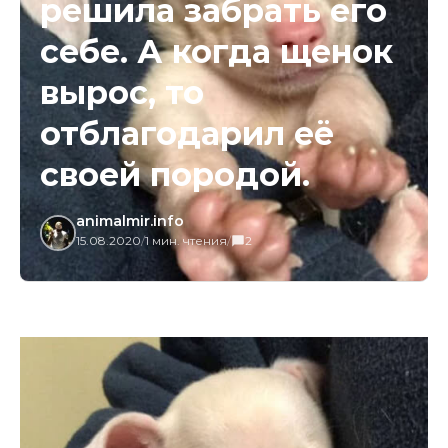
решила забрать его
себе. А когда щенок
вырос, то
отблагодарил её
своей породой.
animalmir.info
15.08.2020
/
1 мин. чтения
/
2