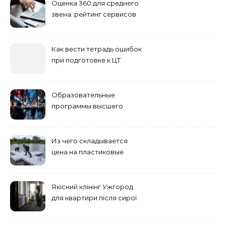
Оценка 360 для среднего
звена: рейтинг сервисов
2026
Как вести тетрадь ошибок
при подготовке к ЦТ
Образовательные
программы высшего
учебного заведения
Из чего складывается
цена на пластиковые
понтоны для причала:
основные факторы
Якісний клінінг Ужгород
для квартири після сирої
погоди: бруд у коридорі,
пил і запах вологи