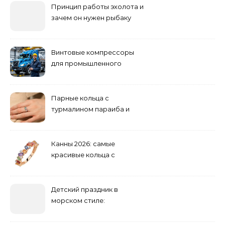
Принцип работы эхолота и
зачем он нужен рыбаку
Винтовые компрессоры
для промышленного
оборудования и
инженерии
Парные кольца с
турмалином параиба и
обручальные: как носить
Канны 2026: самые
красивые кольца с
сапфиром на красной
дорожке
Детский праздник в
морском стиле:
бюджетные и яркие
решения