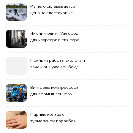
Из чего складывается
цена на пластиковые
понтоны для причала:
основные факторы
Якісний клінінг Ужгород
для квартири після сирої
погоди: бруд у коридорі,
пил і запах вологи
Принцип работы эхолота и
зачем он нужен рыбаку
Винтовые компрессоры
для промышленного
оборудования и
инженерии
Парные кольца с
турмалином параиба и
обручальные: как носить