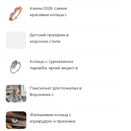
Канны 2026: самые
красивые кольца с
сапфиром на красной
дорожке
Детский праздник в
морском стиле:
бюджетные и яркие
решения
Кольцо с турмалином
параиба: яркий акцент в
вашем гардеробе
Пансионат для пожилых в
Воронеже с
медперсоналом
Фальшивые кольца с
изумрудом: 4 признака
подделки на рынке