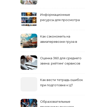
взрослых специалистов
Информационные
ресурсы для просмотра
кино навигация, поиск и
полезные инструменты
Как сэкономить на
авиаперевозке груза в
Сибирь
Оценка 360 для среднего
звена: рейтинг сервисов
2026
Как вести тетрадь ошибок
при подготовке к ЦТ
Образовательные
программы высшего