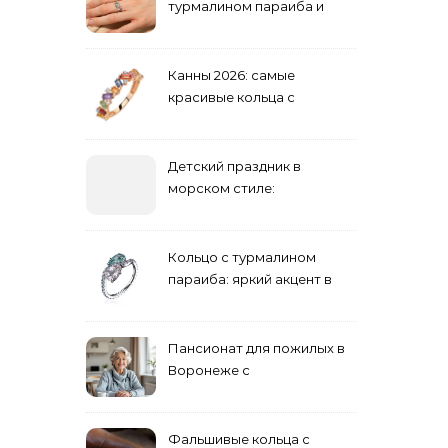
турмалином параиба и
обручальные: как носить
Канны 2026: самые
красивые кольца с
сапфиром на красной
дорожке
Детский праздник в
морском стиле:
бюджетные и яркие
решения
Кольцо с турмалином
параиба: яркий акцент в
вашем гардеробе
Пансионат для пожилых в
Воронеже с
медперсоналом
Фальшивые кольца с