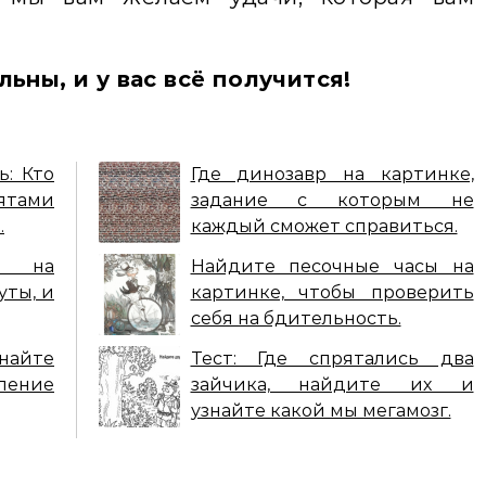
ьны, и у вас всё получится!
ь: Кто
Где динозавр на картинке,
тами
задание с которым не
.
каждый сможет справиться.
а на
Найдите песочные часы на
уты, и
картинке, чтобы проверить
себя на бдительность.
найте
Тест: Где спрятались два
ление
зайчика, найдите их и
узнайте какой мы мегамозг.