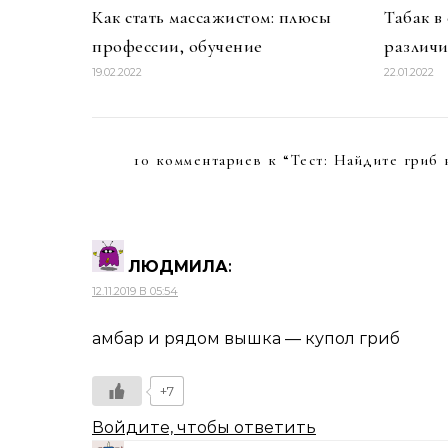
Как стать массажистом: плюсы
Табак в
профессии, обучение
различи
19.02.2022
22.01.2022
10 комментариев к “
Тест: Найдите гриб 
ЛЮДМИЛА
:
12.11.2019 В 05:54
амбар и рядом вышка — купол гриб
+7
Войдите, чтобы ответить