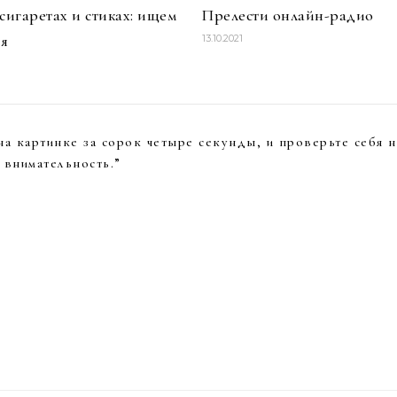
 сигаретах и стиках: ищем
Прелести онлайн-радио
я
13.10.2021
на картинке за сорок четыре секунды, и проверьте себя н
внимательность.
”