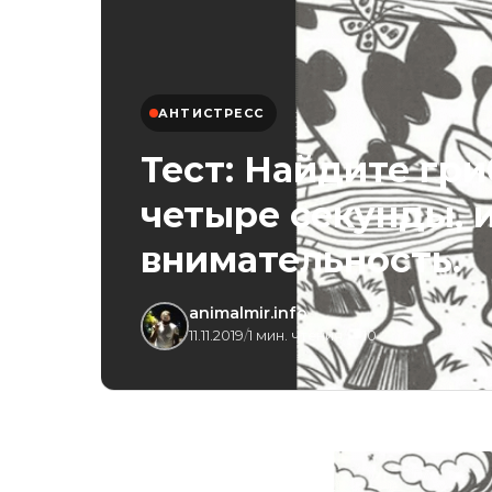
АНТИСТРЕСС
Тест: Найдите гри
четыре секунды, и
внимательность.
animalmir.info
11.11.2019
/
1 мин. чтения
/
10