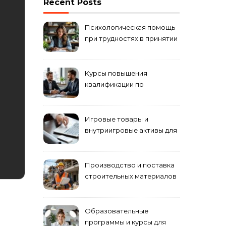
Recent Posts
Психологическая помощь
при трудностях в принятии
решений
Курсы повышения
квалификации по
антикризисному
управлению
Игровые товары и
внутриигровые активы для
World of Tanks: подборка
предложений и варианты
приобретения
Производство и поставка
строительных материалов
и конструкций
Образовательные
программы и курсы для