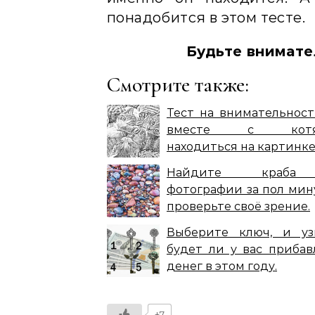
понадобится в этом тесте.
Будьте внимател
Смотрите также:
Тест на внимательност
вместе с котя
находиться на картинке
Найдите краб
фотографии за пол мин
проверьте своё зрение.
Выберите ключ, и уз
будет ли у вас прибав
денег в этом году.
+7