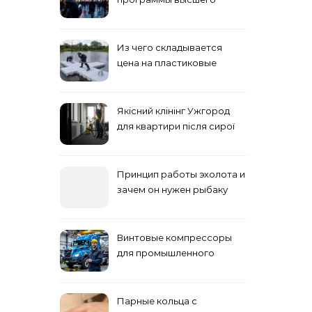
учебного заведения
Из чего складывается
цена на пластиковые
понтоны для причала:
основные факторы
Якісний клінінг Ужгород
для квартири після сирої
погоди: бруд у коридорі,
пил і запах вологи
Принцип работы эхолота и
зачем он нужен рыбаку
Винтовые компрессоры
для промышленного
оборудования и
инженерии
Парные кольца с