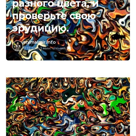
разного цвета, и
проверьте свою
эрудицию.
animalmir.info
17.12.2019
/
1 мин. чтения
/
1