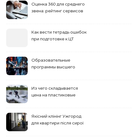
Оценка 360 для среднего
звена: рейтинг сервисов
2026
Как вести тетрадь ошибок
при подготовке к ЦТ
Образовательные
программы высшего
учебного заведения
Из чего складывается
цена на пластиковые
понтоны для причала:
основные факторы
Якісний клінінг Ужгород
для квартири після сирої
погоди: бруд у коридорі,
пил і запах вологи