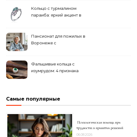
решения
Кольцо с турмалином
параиба: яркий акцент в
вашем гардеробе
Пансионат для пожилых в
Воронеже с
медперсоналом
Фальшивые кольца с
изумрудом: 4 признака
подделки на рынке
Самые популярные
Психологическая помощь при
трудностях в принятии решений
06.08.2026