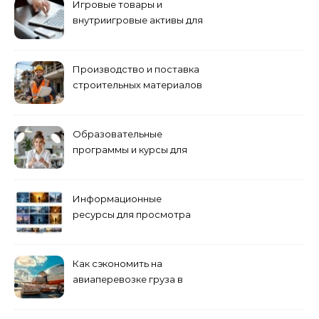
Игровые товары и
внутриигровые активы для
World of Tanks: подборка
предложений и варианты
приобретения
Производство и поставка
строительных материалов
и конструкций
Образовательные
программы и курсы для
взрослых специалистов
Информационные
ресурсы для просмотра
кино навигация, поиск и
полезные инструменты
Как сэкономить на
авиаперевозке груза в
Сибирь