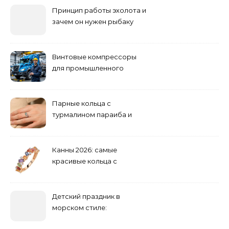
Принцип работы эхолота и
зачем он нужен рыбаку
Винтовые компрессоры
для промышленного
оборудования и
инженерии
Парные кольца с
турмалином параиба и
обручальные: как носить
Канны 2026: самые
красивые кольца с
сапфиром на красной
дорожке
Детский праздник в
морском стиле:
бюджетные и яркие