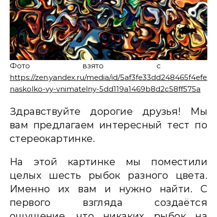
Фото взято с кана
https://zen.yandex.ru/media/id/5af3fe33dd248465f4efe5b
naskolko-vy-vnimatelny-5dd119a1469b8d2c58ff575a
Здравствуйте дорогие друзья! Мы
вам предлагаем интересный тест по
стереокартинке.
На этой картинке мы поместили
целых шесть рыбок разного цвета.
Именно их вам и нужно найти. С
первого взгляда создаётся
ощущение, что никаких рыбок на