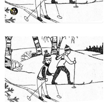
animalmir.info
01.11.2019
/
1 мин. чтения
/
75