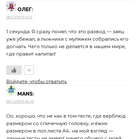
ОЛЕГ
:
08.11.2019 В 01:25
1 секунда. Я сразу понял, что это развод — заяц
уже убежал, а лыжники с муляжем собрались его
догнать. Чего только не делается в нашем мире,
где правит капитал!
+1
Войдите, чтобы ответить
MANS
:
08.11.2019 В 06:49
Оо, хорошо, что не как в том тесте, где верблюд
размером со спичечную головку, и ёжик
размером в пол листа А4.. на мой взгляд —
данные тесты не имеют ничего общего с моей