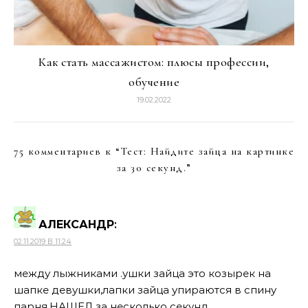
Как стать массажистом: плюсы профессии,
обучение
19.02.2022
75 комментариев к “
Тест: Найдите зайца на картинке
за 30 секунд.
”
АЛЕКСАНДР
:
02.11.2019 В 11:24
между лыжниками .ушки зайца это козырек на
шапке девушки,лапки зайца упираются в спину
парня.НАШЕЛ за несколько секунд