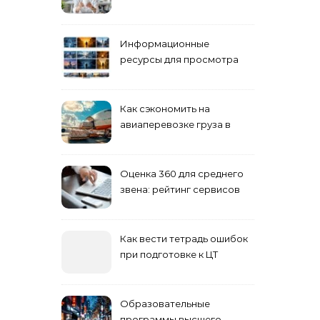
взрослых специалистов
Информационные
ресурсы для просмотра
кино навигация, поиск и
полезные инструменты
Как сэкономить на
авиаперевозке груза в
Сибирь
Оценка 360 для среднего
звена: рейтинг сервисов
2026
Как вести тетрадь ошибок
при подготовке к ЦТ
Образовательные
программы высшего