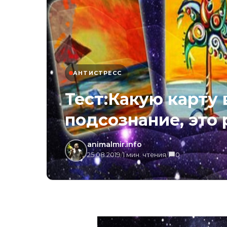
АНТИСТРЕСС
Тест:Какую карту
подсознание, это
animalmir.info
25.08.2019
/
1 мин. чтения
/
0