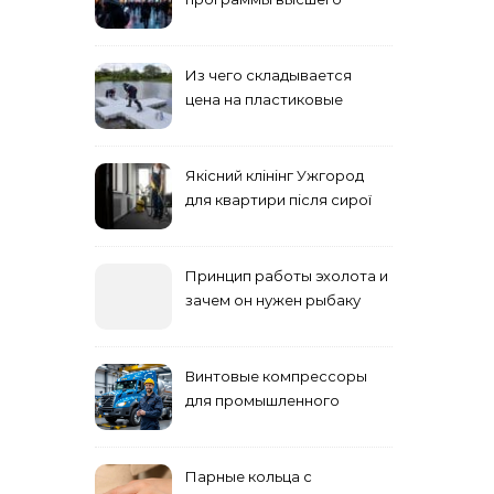
учебного заведения
Из чего складывается
цена на пластиковые
понтоны для причала:
основные факторы
Якісний клінінг Ужгород
для квартири після сирої
погоди: бруд у коридорі,
пил і запах вологи
Принцип работы эхолота и
зачем он нужен рыбаку
Винтовые компрессоры
для промышленного
оборудования и
инженерии
Парные кольца с