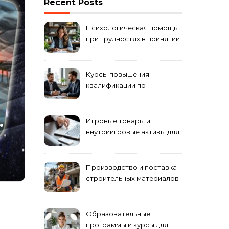
Recent Posts
Психологическая помощь
при трудностях в принятии
решений
Курсы повышения
квалификации по
антикризисному
управлению
.
Игровые товары и
внутриигровые активы для
World of Tanks: подборка
предложений и варианты
приобретения
Производство и поставка
строительных материалов
и конструкций
Образовательные
программы и курсы для