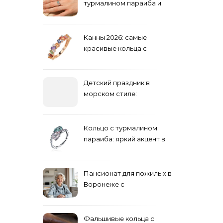
турмалином параиба и
обручальные: как носить
Канны 2026: самые
красивые кольца с
сапфиром на красной
дорожке
Детский праздник в
морском стиле:
бюджетные и яркие
решения
Кольцо с турмалином
параиба: яркий акцент в
вашем гардеробе
Пансионат для пожилых в
Воронеже с
медперсоналом
Фальшивые кольца с