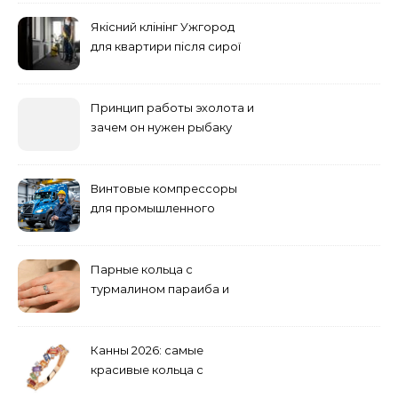
основные факторы
Якісний клінінг Ужгород
для квартири після сирої
погоди: бруд у коридорі,
пил і запах вологи
Принцип работы эхолота и
зачем он нужен рыбаку
Винтовые компрессоры
для промышленного
оборудования и
инженерии
Парные кольца с
турмалином параиба и
обручальные: как носить
Канны 2026: самые
красивые кольца с
сапфиром на красной