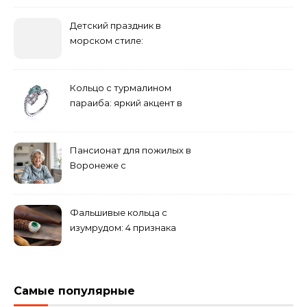
дорожке
Детский праздник в
морском стиле:
бюджетные и яркие
решения
Кольцо с турмалином
параиба: яркий акцент в
вашем гардеробе
Пансионат для пожилых в
Воронеже с
медперсоналом
Фальшивые кольца с
изумрудом: 4 признака
подделки на рынке
Самые популярные