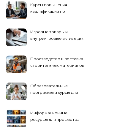
Курсы повышения
квалификации по
антикризисному
управлению
Игровые товары и
внутриигровые активы для
World of Tanks: подборка
предложений и варианты
приобретения
Производство и поставка
строительных материалов
и конструкций
Образовательные
программы и курсы для
взрослых специалистов
Информационные
ресурсы для просмотра
кино навигация, поиск и
полезные инструменты