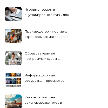
управлению
Игровые товары и
внутриигровые активы для
World of Tanks: подборка
предложений и варианты
приобретения
Производство и поставка
строительных материалов
и конструкций
Образовательные
программы и курсы для
взрослых специалистов
Информационные
ресурсы для просмотра
кино навигация, поиск и
полезные инструменты
Как сэкономить на
авиаперевозке груза в
Сибирь