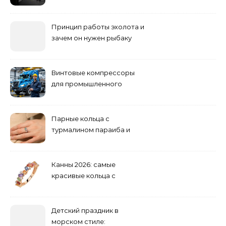
погоди: бруд у коридорі,
пил і запах вологи
Принцип работы эхолота и
зачем он нужен рыбаку
Винтовые компрессоры
для промышленного
оборудования и
инженерии
Парные кольца с
турмалином параиба и
обручальные: как носить
Канны 2026: самые
красивые кольца с
сапфиром на красной
дорожке
Детский праздник в
морском стиле: