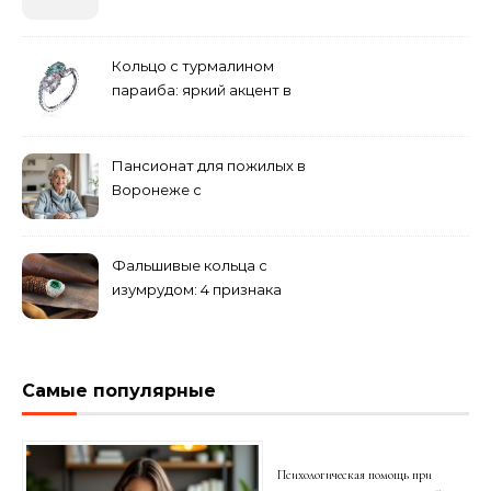
бюджетные и яркие
решения
Кольцо с турмалином
параиба: яркий акцент в
вашем гардеробе
Пансионат для пожилых в
Воронеже с
медперсоналом
Фальшивые кольца с
изумрудом: 4 признака
подделки на рынке
Самые популярные
Психологическая помощь при