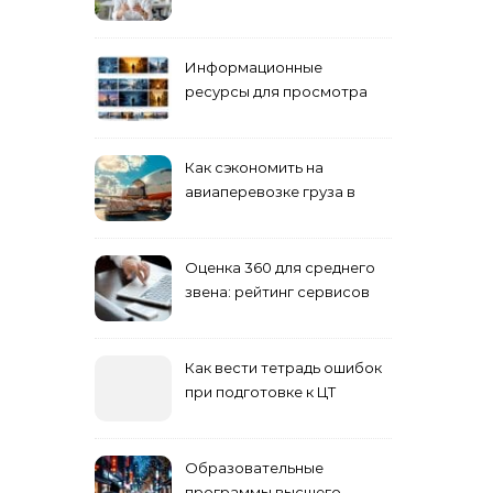
взрослых специалистов
Информационные
ресурсы для просмотра
кино навигация, поиск и
полезные инструменты
Как сэкономить на
авиаперевозке груза в
Сибирь
Оценка 360 для среднего
звена: рейтинг сервисов
2026
Как вести тетрадь ошибок
при подготовке к ЦТ
Образовательные
программы высшего