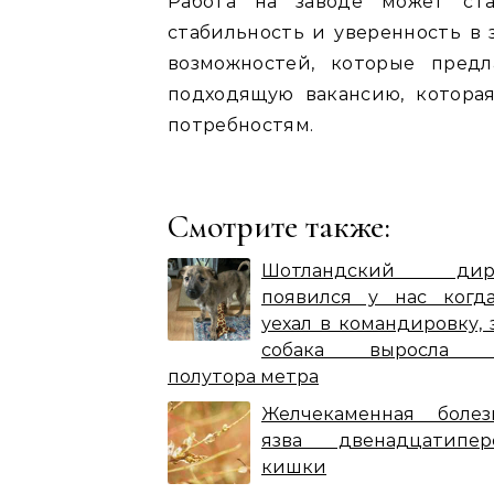
Работа на заводе может ст
стабильность и уверенность в 
возможностей, которые предл
подходящую вакансию, котора
потребностям.
Смотрите также:
Шотландский дирх
появился у нас когд
уехал в командировку, 
собака выросла б
полутора метра
Желчекаменная боле
язва двенадцатипер
кишки