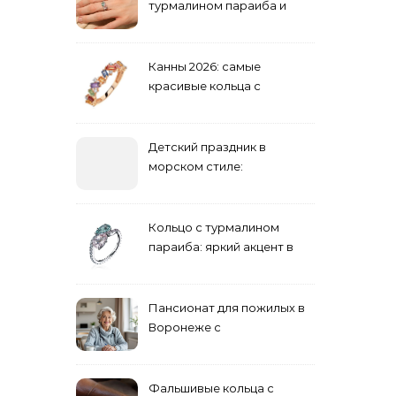
турмалином параиба и
обручальные: как носить
Канны 2026: самые
красивые кольца с
сапфиром на красной
дорожке
Детский праздник в
морском стиле:
бюджетные и яркие
решения
Кольцо с турмалином
параиба: яркий акцент в
вашем гардеробе
Пансионат для пожилых в
Воронеже с
медперсоналом
Фальшивые кольца с