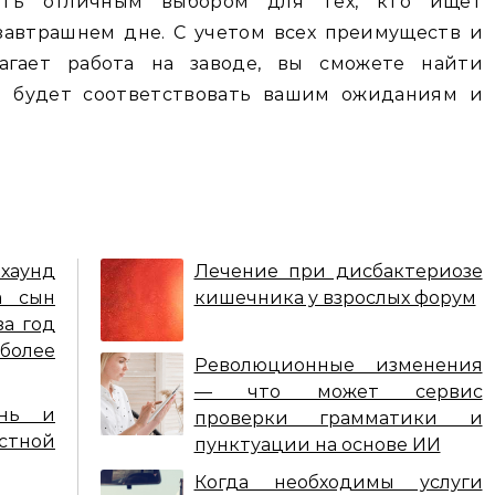
ать отличным выбором для тех, кто ищет
завтрашнем дне. С учетом всех преимуществ и
агает работа на заводе, вы сможете найти
я будет соответствовать вашим ожиданиям и
аунд
Лечение при дисбактериозе
а сын
кишечника у взрослых форум
за год
олее
Революционные изменения
— что может сервис
знь и
проверки грамматики и
стной
пунктуации на основе ИИ
Когда необходимы услуги