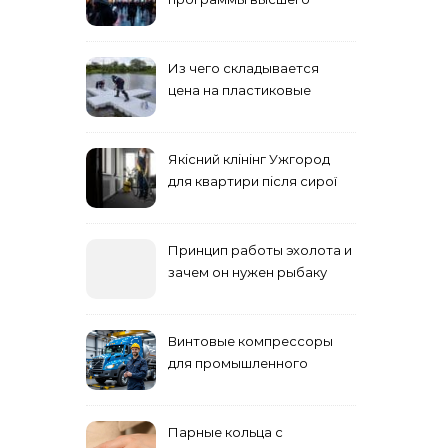
учебного заведения
Из чего складывается
цена на пластиковые
понтоны для причала:
основные факторы
Якісний клінінг Ужгород
для квартири після сирої
погоди: бруд у коридорі,
пил і запах вологи
Принцип работы эхолота и
зачем он нужен рыбаку
Винтовые компрессоры
для промышленного
оборудования и
инженерии
Парные кольца с