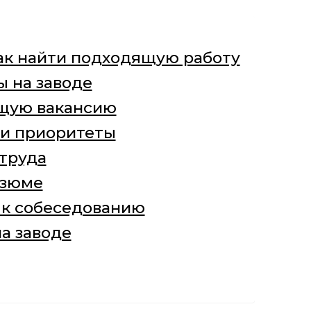
как найти подходящую работу
 на заводе
ящую вакансию
ои приоритеты
 труда
езюме
ь к собеседованию
на заводе