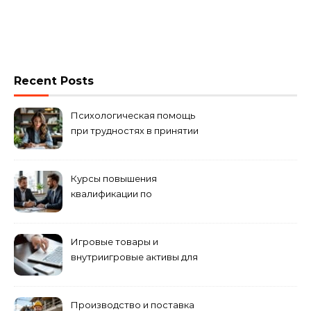
Recent Posts
Психологическая помощь
при трудностях в принятии
решений
Курсы повышения
квалификации по
антикризисному
управлению
Игровые товары и
внутриигровые активы для
World of Tanks: подборка
предложений и варианты
приобретения
Производство и поставка