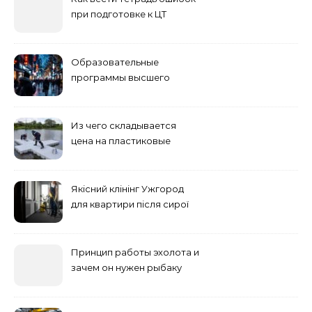
при подготовке к ЦТ
Образовательные
программы высшего
учебного заведения
Из чего складывается
цена на пластиковые
понтоны для причала:
основные факторы
Якісний клінінг Ужгород
для квартири після сирої
погоди: бруд у коридорі,
пил і запах вологи
Принцип работы эхолота и
зачем он нужен рыбаку