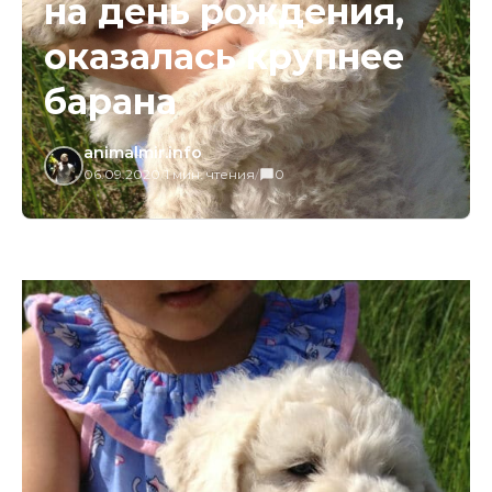
на день рождения,
оказалась крупнее
барана
animalmir.info
06.09.2020
/
1 мин. чтения
/
0