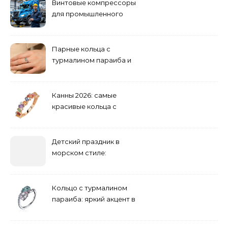
Винтовые компрессоры
для промышленного
оборудования и
инженерии
Парные кольца с
турмалином параиба и
обручальные: как носить
Канны 2026: самые
красивые кольца с
сапфиром на красной
дорожке
Детский праздник в
морском стиле:
бюджетные и яркие
решения
Кольцо с турмалином
параиба: яркий акцент в
вашем гардеробе