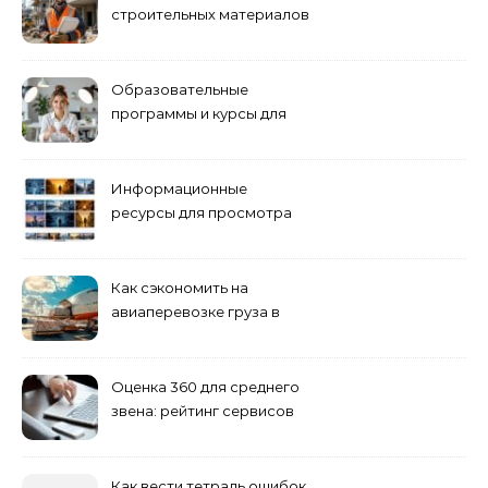
строительных материалов
и конструкций
Образовательные
программы и курсы для
взрослых специалистов
Информационные
ресурсы для просмотра
кино навигация, поиск и
полезные инструменты
Как сэкономить на
авиаперевозке груза в
Сибирь
Оценка 360 для среднего
звена: рейтинг сервисов
2026
Как вести тетрадь ошибок